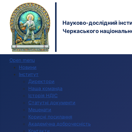
Науково-дослідний інстит
Черкаського національно
Open menu
Новини
Інститут
Директори
Наша команда
Історія НДІС
Статутні документи
Меценати
Корисні посилання
Академічна доброчесність
Контакти