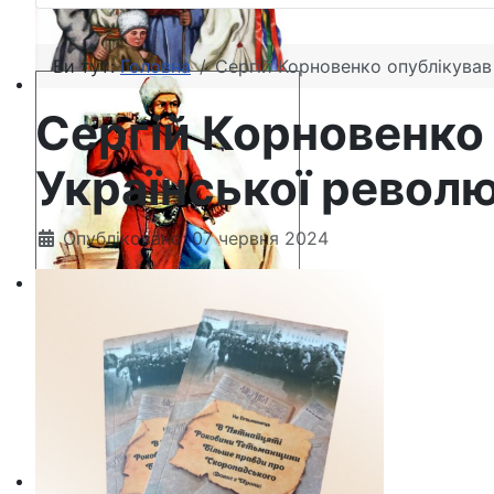
Ви тут:
Головна
Сергій Корновенко опублікував
Сергій Корновенко
Української револю
Опубліковано: 07 червня 2024