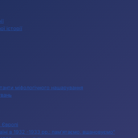
ії
ї історії
станти міфологічного нашарування
увань
в Європі
їні в 1932 -1933 рр.: пам'ятаємо, вшановуємо"