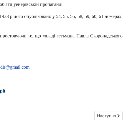
побігти уенерівській пропаганді.
33 р його опубліковано у 54, 55, 56, 58, 59, 60, 61 номерах;
спростовуючи те, що «владі гетьмана Павла Скоропадського
ndis@gmail.com
.
рії
Наступна стаття: 
Наступна