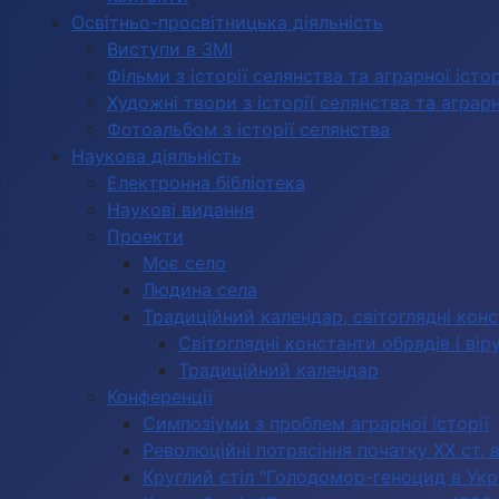
Освітньо-просвітницька діяльність
Виступи в ЗМІ
Фільми з історії селянства та аграрної істор
Художні твори з історії селянства та аграрно
Фотоальбом з історії селянства
Наукова діяльність
Електронна бібліотека
Наукові видання
Проекти
Моє село
Людина села
Традиційний календар, світоглядні кон
Світоглядні константи обрядів і вір
Традиційний календар
Конференції
Симпозіуми з проблем аграрної історії
Революційні потрясіння початку ХХ ст. 
Круглий стіл "Голодомор-геноцид в Укра