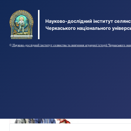
Науково-дослідний інститут селянст
Черкаського національного універс
©
Науково-дослідний інститут селянства та вивчення аграрної історії Черкаського на