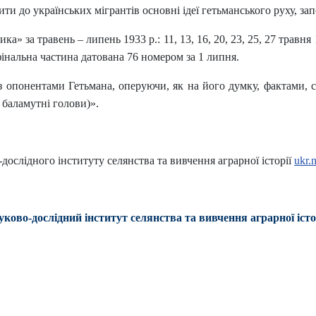
ти до українських мігрантів основні ідеї гетьманського руху, за
а травень – липень 1933 р.: 11, 13, 16, 20, 23, 25, 27 травня 19
х; фінальна частина датована 76 номером за 1 липня.
з опонентами Гетьмана, оперуючи, як на його думку, фактами, 
і баламутні голови)».
слідного інституту селянства та вивчення аграрної історії
ukr.
уково-дослідний інститут селянства та вивчення аграрної істо
експедиція НДІСВАІ