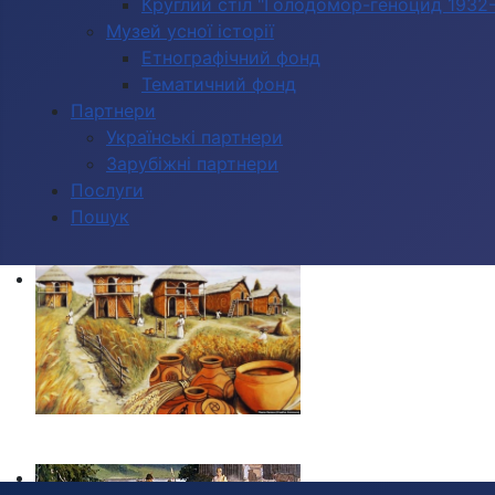
Круглий стіл "Голодомор-геноцид 1932-1
Музей усної історії
Етнографічний фонд
Тематичний фонд
Партнери
Українські партнери
Зарубіжні партнери
Послуги
Пошук