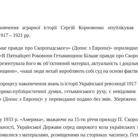
 вивчення аграрної історії Сергій Корновенко опублікува
1917 – 1921 рр.
ьше правди про Скоропадського» (Допис з Европи)» оприлюднен
«В Пятнайцяті Роковини Гетьманщини Більше правди про Скоропа
резентувала його як об’єктивний матеріал, актуальність і доціл
манщини», «наші люди нехай виробляють собі суд на основі фактів
роцесу накопичення знань із історії Української революції 1917 –
сторико-публіцистичної думки, гетьманського руху, є невідоми
Допис з Европи)» у перевиданні подано без змін. Збережено в
у 1933 р. «Америка», зважаючи на 15-ти річчя приходу П. Скороп
льності, Української Держави серед широкого кола українських
айомилися з матеріалами, розміщеними на сторінках часопису. Г