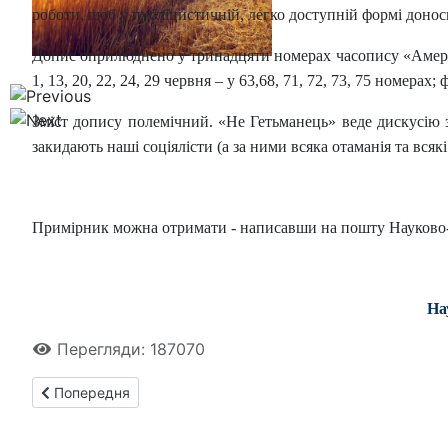
роботи, щоб у публіцистичній, легко доступній формі доноси
Допис оприлюднено у тринадцяти номерах часопису «Америка» з
1, 13, 20, 22, 24, 29 червня – у 63,68, 71, 72, 73, 75 номера
Зміст допису полемічний. «Не Гетьманець» веде дискусію 
закидають наші соціялісти (а за ними всяка отаманія та всяк
Примірник можна отримати - написавши на пошту Науково-до
На
Перегляди: 187070
Попередня стаття: Перша літня аграрно-історична школа-
Попередня