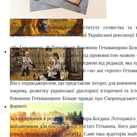
Директор Науково-дослідного інституту селянства та
процесу накопичення знань із історії Української революції 
«Не Гетьманець. В Пятнайцяті Роковини Гетьманщини Біл
липень 1933 р. «Допис з Европи» під промовистою назвою 
«Не Гетьманець». Як йшлося у передмові від редакції, яка п
допис, ми через те не заявляємсь ані «за» ані «проти» Геть
Він є першоджерелом, що представляє інтерес для вивчення п
зокрема, розвитку української діаспорної історичної та і
Роковини Гетьманщини Більше правди про Скоропадського (
форматі.
За головування в редакції Володимира-Богдана Лотоцького 
майданчиком для популяризації постаті Гетьмана, його дія
різних числах від 5 до 15 тисяч13. Саме така аудиторія зн