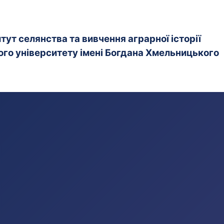
ут селянства та вивчення аграрної історії
го університету імені Богдана Хмельницького