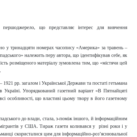
в першоджерело, що представляє інтерес для вивчення
о у тринадцяти номерах часопису «Америка» за травень –
дського» належить перу автора, що ідентифікував себе, як
ьність розміщеного матеріалу зумовлена тим, що «містячи цей
.
 1921 рр. загалом і Української Держави та постаті гетьмана
м в Україні. Упорядкований газетний варіант «В Пятнайцяті
сі особливості, що властиві цьому твору в його газетному
адського до влади, стала, з-поміж іншого, й інформаційним
 мігрантів у США. Тираж газети коливався у різні роки і у
етьманці скористалися цим для інформаційно-роз’яснювальної