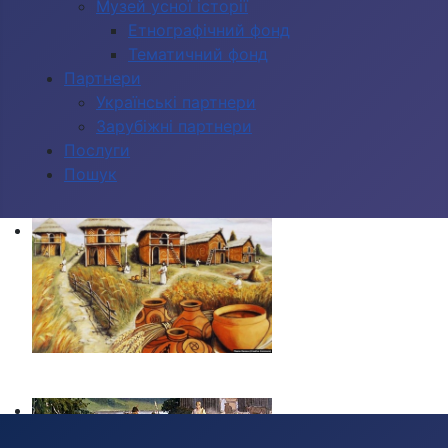
Музей усної історії
Етнографічний фонд
Тематичний фонд
Партнери
Українські партнери
Зарубіжні партнери
Послуги
Пошук