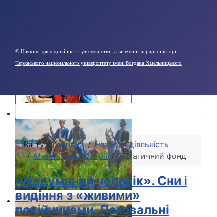
©
Науково-дослідний інститут селянства та вивчення аграрної історії
Черкаського національного університету імені Богдана Хмельницького
Ви тут:
Головна
Наукова діяльність
Музей усної історії
Тематичний фонд
«Надуманий чоловік». Сни і
видіння з «живими»
покійниками. Поховальні