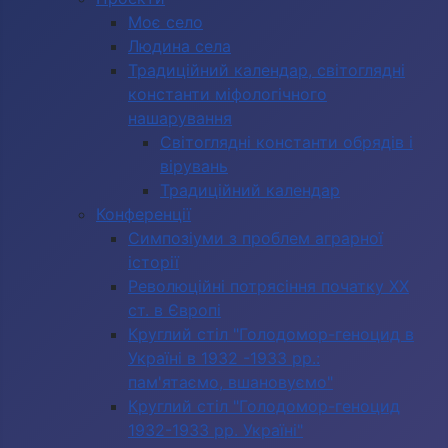
Моє село
Людина села
Традиційний календар, світоглядні
константи міфологічного
нашарування
Світоглядні константи обрядів і
вірувань
Традиційний календар
Конференції
Симпозіуми з проблем аграрної
історії
Революційні потрясіння початку ХХ
ст. в Європі
Круглий стіл "Голодомор-геноцид в
Україні в 1932 -1933 рр.:
пам'ятаємо, вшановуємо"
Круглий стіл "Голодомор-геноцид
1932-1933 рр. Україні"