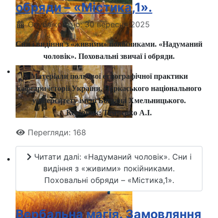
обряди – «Містика,1».
Опубліковано: 30 вересня 2025
Сни і видіння з «живими» покійниками. «Надуманий
чоловік». Поховальні звичаї і обряди.
Матеріали польової етнографічної практики
кафедри історії України, Черкаського національного
університету імені Богдана Хмельницького.
Керівник: Темченко А.І.
Перегляди: 168
Читати далі: «Надуманий чоловік». Сни і
видіння з «живими» покійниками.
Поховальні обряди – «Містика,1».
Вербальна магія. Замовляння