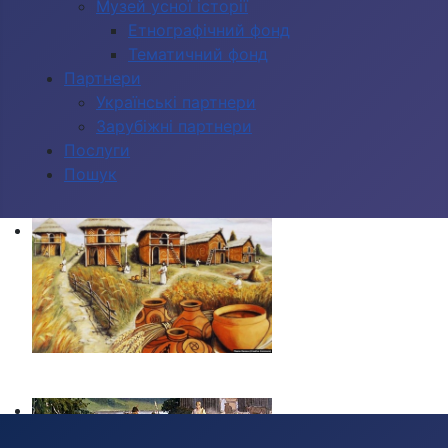
Музей усної історії
Етнографічний фонд
Тематичний фонд
Партнери
Українські партнери
Зарубіжні партнери
Послуги
Пошук