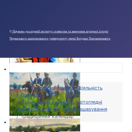
©
Науково-дослідний інститут селянства та вивчення аграрної історії
Черкаського національного університету імені Богдана Хмельницького
Ви тут:
Головна
Наукова діяльність
Проекти
Традиційний календар, світоглядні
константи міфологічного нашарування
Традиційний календар