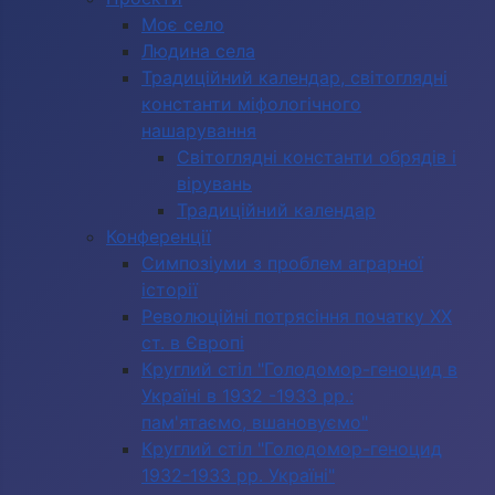
Моє село
Людина села
Традиційний календар, світоглядні
константи міфологічного
нашарування
Світоглядні константи обрядів і
вірувань
Традиційний календар
Конференції
Симпозіуми з проблем аграрної
історії
Революційні потрясіння початку ХХ
ст. в Європі
Круглий стіл "Голодомор-геноцид в
Україні в 1932 -1933 рр.:
пам'ятаємо, вшановуємо"
Круглий стіл "Голодомор-геноцид
1932-1933 рр. Україні"