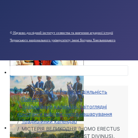
©
Науково-дослідний інститут селянства та вивчення аграрної історії
Черкаського національного університету імені Богдана Хмельницького
Ви тут:
Головна
Наукова діяльність
Проекти
Традиційний календар, світоглядні
константи міфологічного нашарування
Традиційний календар
МІСТЕРІЯ ВЕЛИКОДНЯ (HOMO ERECTUS
- HOMO SAPIENS - HOMO EST DIVINUS).