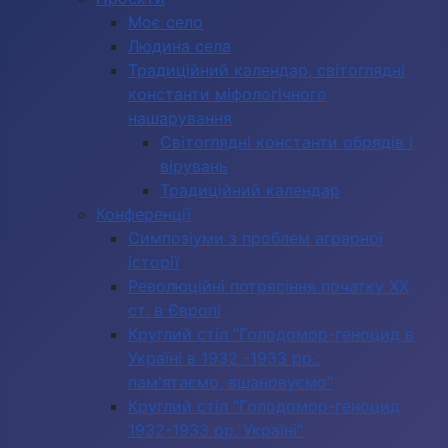
Моє село
Людина села
Традиційний календар, світоглядні
константи міфологічного
нашарування
Світоглядні константи обрядів і
вірувань
Традиційний календар
Конференції
Симпозіуми з проблем аграрної
історії
Революційні потрясіння початку ХХ
ст. в Європі
Круглий стіл "Голодомор-геноцид в
Україні в 1932 -1933 рр.:
пам'ятаємо, вшановуємо"
Круглий стіл "Голодомор-геноцид
1932-1933 рр. Україні"