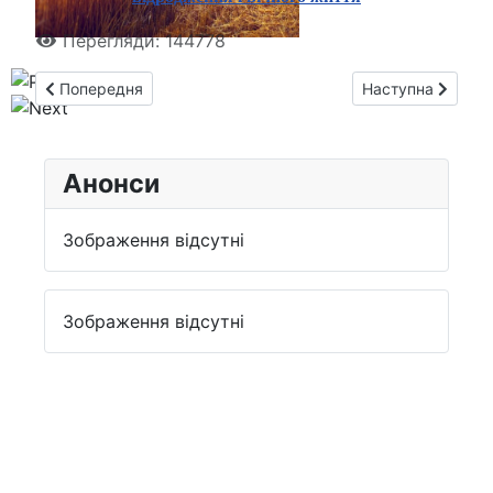
Перегляди: 144778
Попередня стаття: МІСТЕРІЯ ВЕЛИКОДНЯ (HOMO ERECTUS
Наступна стаття
Попередня
Наступна
Анонси
Зображення відсутні
Зображення відсутні