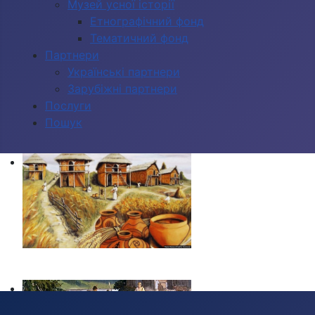
Музей усної історії
Етнографічний фонд
Тематичний фонд
Партнери
Українські партнери
Зарубіжні партнери
Послуги
Пошук