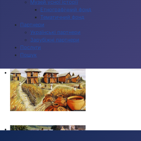
Музей усної історії
Етнографічний фонд
Тематичний фонд
Партнери
Українські партнери
Зарубіжні партнери
Послуги
Пошук