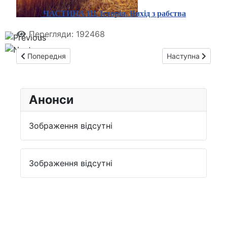
ЧАСТИНА ІІІ. Історія. Вихід з рабства
Перегляди: 192468
Попередня стаття: МІСТЕРІЯ ВЕЛИКОДНЯ (HOMO ERECTUS - H
Наступна статт
Попередня
Наступна
Анонси
Зображення відсутні
Зображення відсутні