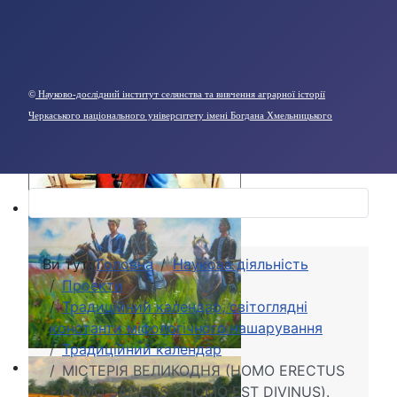
©
Науково-дослідний інститут селянства та вивчення аграрної історії
Черкаського національного університету імені Богдана Хмельницького
Ви тут:
Головна
Наукова діяльність
Проекти
Традиційний календар, світоглядні
константи міфологічного нашарування
Традиційний календар
МІСТЕРІЯ ВЕЛИКОДНЯ (HOMO ERECTUS
- HOMO SAPIENS - HOMO EST DIVINUS).