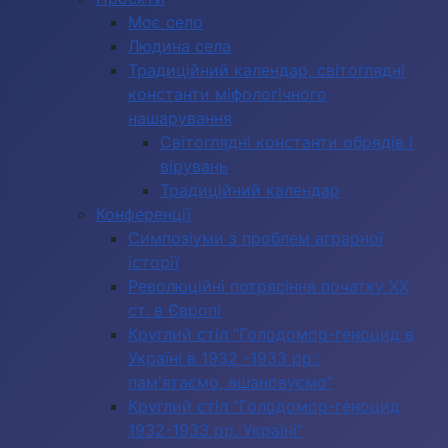
Моє село
Людина села
Традиційний календар, світоглядні
константи міфологічного
нашарування
Світоглядні константи обрядів і
вірувань
Традиційний календар
Конференції
Симпозіуми з проблем аграрної
історії
Революційні потрясіння початку ХХ
ст. в Європі
Круглий стіл "Голодомор-геноцид в
Україні в 1932 -1933 рр.:
пам'ятаємо, вшановуємо"
Круглий стіл "Голодомор-геноцид
1932-1933 рр. Україні"