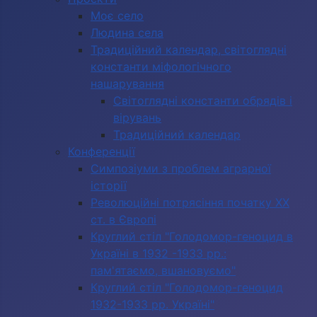
Моє село
Людина села
Традиційний календар, світоглядні
константи міфологічного
нашарування
Світоглядні константи обрядів і
вірувань
Традиційний календар
Конференції
Симпозіуми з проблем аграрної
історії
Революційні потрясіння початку ХХ
ст. в Європі
Круглий стіл "Голодомор-геноцид в
Україні в 1932 -1933 рр.:
пам'ятаємо, вшановуємо"
Круглий стіл "Голодомор-геноцид
1932-1933 рр. Україні"