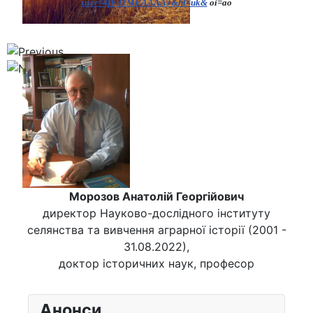
user=4fFd1MEAAAAJ&hl=uk&
oi=ao
Морозов Анатолій Георгійович
директор Науково-дослідного інституту
селянства та вивчення аграрної історії (2001 -
31.08.2022),
доктор історичних наук, професор
Анонси