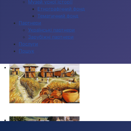
Музей усної історії
Етнографічний фонд
Тематичний фонд
Партнери
Українські партнери
Зарубіжні партнери
Послуги
Пошук