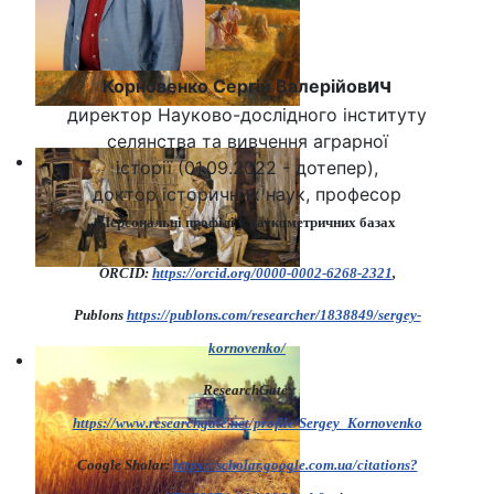
ич
Корновенко Сергій Валерійов
директор Науково-дослідного інституту
селянства та вивчення аграрної
історії (01.09.2022 - дотепер),
доктор історичних наук, професор
Персональні профілі у наукометричних базах
ORCID:
https://orcid.org/0000-0002-6268-2321
,
Publons
https://publons.com/researcher/1838849/sergey-
kornovenko/
ResearchGate:
https://www.researchgate.net/profile/Sergey_Kornovenko
Coogle Sholar:
https://scholar.google.com.ua/citations?