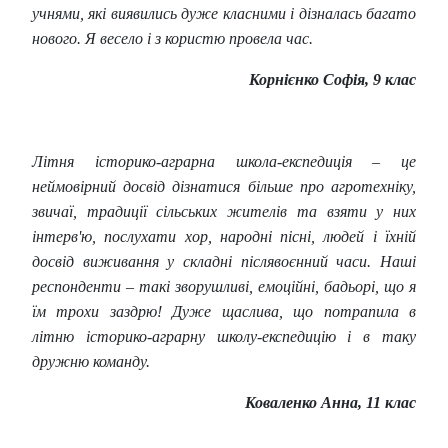
учнями, які виявились дуже класними і дізналась багато
нового. Я весело і з користю провела час.
Корнієнко Софія, 9 клас
Літня історико-аграрна
школа-експедиція – це
неймовірний досвід дізнатися більше про агротехніку,
звичаї, традиції сільських жителів та взяти у них
інтерв'ю, послухати хор, народні пісні, людей і їхній
досвід виживання у складні післявоєнний часи. Наші
респонденти – такі зворушливі, емоційні, бадьорі, що я
їм трохи заздрю! Дуже щаслива, що потрапила в
літню історико-аграрну
школу-експедицію і в таку
дружню команду.
Коваленко Анна, 11 клас