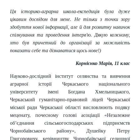
Ця історико-аграрна
школа-експедиція була дуже
цікавим досвідом для мене. Не тільки з точки зору
здобуття нової інформації, але й для розвитку навичок
спілкування та проведення інтерв'ю. Дякую кожному,
хто був причетний до організації за можливість
показати себе та дізнаватися щось нове!)
Корнієнко Марія, 11 клас
Науково-дослідний інститут селянства та вивчення
аграрної історії Черкаського національного
університету імені Богдана Хмельницького,
Черкаський гуманітарно-правовий ліцей Черкаської
міської ради Черкаської області висловлюють подяку
меценату, почесному голові асоціації «Незалежне
об’єднання сільськогосподарських підприємств
Чорнобаївського району», Душейку Петру
Григоровичу, керівництву Чорнобаївської селищної