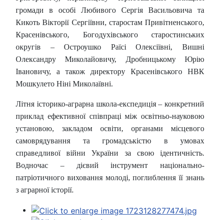
громади в особі Любивого Сергія Васильовича та
Кикоть Вікторії Сергіївни, старостам Привітненського,
Красенівського, Богодухівського старостинських
округів – Остроушко Раїсі Олексіївні, Вишні
Олександру Миколайовичу, Дробницькому Юрію
Івановичу, а також директору Красенівського НВК
Мошкулето Ніні Миколаївні.
Літня історико-аграрна школа-експедиція – конкретний
приклад ефективної співпраці між освітньо-науковою
установою, закладом освіти, органами місцевого
самоврядування та громадськістю в умовах
справедливої війни України за свою ідентичність.
Водночас – дієвий інструмент національно-
патріотичного виховання молоді, поглиблення її знань
з аграрної історії.