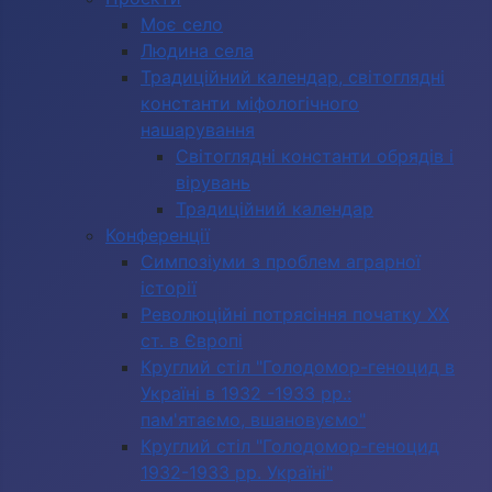
Моє село
Людина села
Традиційний календар, світоглядні
константи міфологічного
нашарування
Світоглядні константи обрядів і
вірувань
Традиційний календар
Конференції
Симпозіуми з проблем аграрної
історії
Революційні потрясіння початку ХХ
ст. в Європі
Круглий стіл "Голодомор-геноцид в
Україні в 1932 -1933 рр.:
пам'ятаємо, вшановуємо"
Круглий стіл "Голодомор-геноцид
1932-1933 рр. Україні"