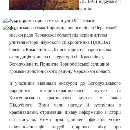
Богдана Хмельницького (далі – НДІСВАІ) відбулася І
літня історико-аграрна школа-експедиція.
Учасниками проєкту стали учні 9-11 класів
Черкаського гуманітарно-правового ліцею Черкаської
міської ради Черкаської області під керівництвом
учителя історії, наукового співробітника НДІСВАІ
Олексія Компанійця. Літня історико-аграрна школа-
експедиція тривала на території сіл Красенівка,
Богодухівка та Привітне Чорнобаївської селищної
громади Золотоніського району Черкаської області.
Її учасники відвідали екскурсії до Богодухівського
народного історико-краєзнавчого музею та
Красенівського краєзнавчого музею ім. Івана
Піддубного. Вони мали нагоду й зустрілися з
краєзнавцями, отримавши цікаву інформацію з історії
сіл Посулля. Ними була здійснена фіксація усних
свідчень-спогадів людей старшого віку про