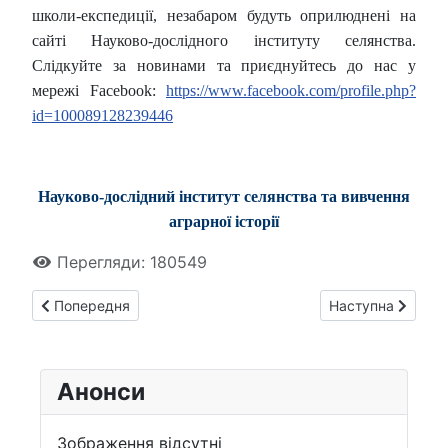
школи-експедиції, незабаром будуть оприлюднені на
сайті Науково-дослідного інституту селянства.
Слідкуйте за новинами та приєднуйтесь до нас у
мережі Facebook:
https://www.facebook.com/profile.php?
id=100089128239446
Науково-дослідний інститут селянства та вивчення
аграрної історії
Перегляди: 180549
Попередня стаття: Сергій Корновенко опублікував розділ у
Наступна стаття:
Попередня
Наступна
Анонси
Зображення відсутні