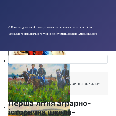
©
Науково-дослідний інститут селянства та вивчення аграрної історії
Черкаського національного університету імені Богдана Хмельницького
Ви тут:
Головна
Перша літня аграрно-історична школа-
експедиція НДІСВАІ
Перша літня аграрно-
історична школа-