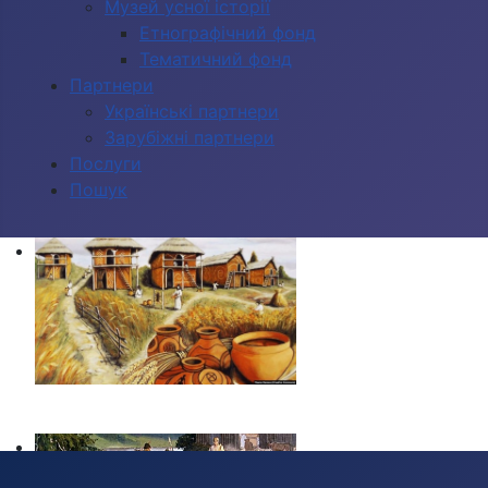
Музей усної історії
Етнографічний фонд
Тематичний фонд
Партнери
Українські партнери
Зарубіжні партнери
Послуги
Пошук