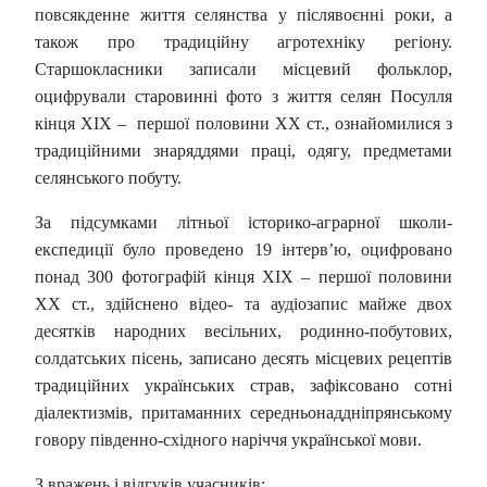
повсякденне життя селянства у післявоєнні роки, а
також про традиційну агротехніку регіону.
Старшокласники записали місцевий фольклор,
оцифрували старовинні фото з життя селян Посулля
кінця ХІХ – першої половини ХХ ст., ознайомилися з
традиційними знаряддями праці, одягу, предметами
селянського побуту.
За підсумками літньої історико-аграрної школи-
експедиції було проведено 19 інтерв’ю, оцифровано
понад 300 фотографій кінця ХІХ – першої половини
ХХ ст., здійснено відео- та аудіозапис майже двох
десятків народних весільних, родинно-побутових,
солдатських пісень, записано десять місцевих рецептів
традиційних українських страв, зафіксовано сотні
діалектизмів, притаманних середньонаддніпрянському
говору південно-східного наріччя української мови.
З вражень і відгуків учасників: