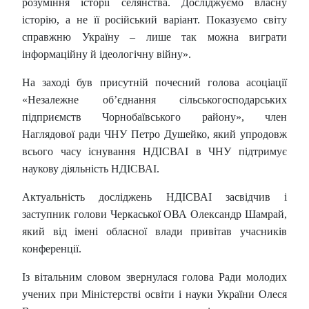
розуміння історії селянства. Досліджуємо власну
історію, а не її російський варіант. Показуємо світу
справжню Україну – лише так можна виграти
інформаційну й ідеологічну війну».
На заході був присутній почесний голова асоціації
«Незалежне об’єднання сільськогосподарських
підприємств Чорнобаївського району», член
Наглядової ради ЧНУ Петро Душейко, який упродовж
всього часу існування НДІСВАІ в ЧНУ підтримує
наукову діяльність НДІСВАІ.
Актуальність досліджень НДІСВАІ засвідчив і
заступник голови Черкаської ОВА Олександр Шамрай,
який від імені обласної влади привітав учасників
конференції.
Із вітальним словом звернулася голова Ради молодих
учених при Міністерстві освіти і науки України Олеся