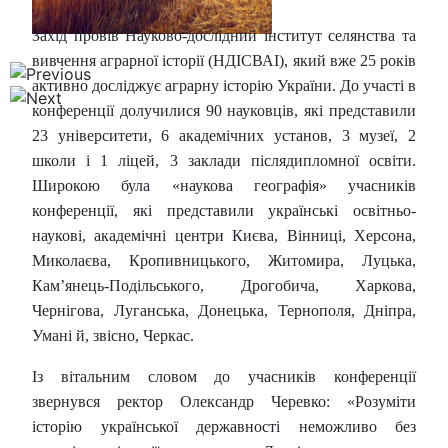
Захід провів Науково-дослідний інститут селянства та
вивчення аграрної історії (НДІСВАІ), який вже 25 років
активно досліджує аграрну історію України. До участі в
конференції долучилися 90 науковців, які представили
23 університети, 6 академічних установ, 3 музеї, 2
школи і 1 ліцей, 3 заклади післядипломної освіти.
Широкою була «наукова географія» учасників
конференції, які представили українські освітньо-
наукові, академічні центри Києва, Вінниці, Херсона,
Миколаєва, Кропивницького, Житомира, Луцька,
Кам’янець-Подільського, Дрогобича, Харкова,
Чернігова, Луганська, Донецька, Тернополя, Дніпра,
Умані й, звісно, Черкас.
Із вітальним словом до учасників конференції
звернувся ректор Олександр Черевко: «Розуміти
історію української державності неможливо без