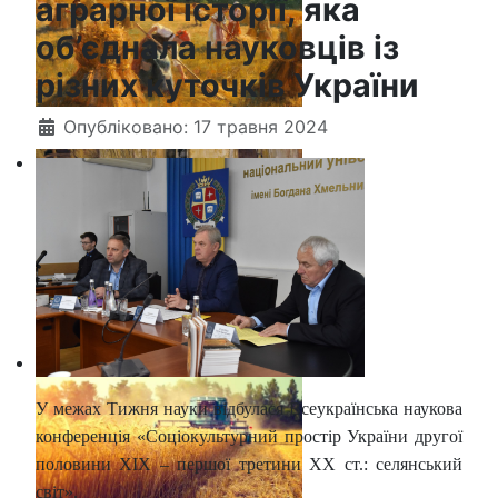
аграрної історії, яка
об’єднала науковців із
різних куточків України
Опубліковано: 17 травня 2024
У межах Тижня науки відбулася Всеукраїнська наукова
конференція «Соціокультурний простір України другої
половини ХІХ – першої третини ХХ ст.: селянський
світ».