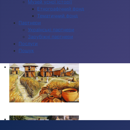
Музей усної історії
Етнографічний фонд
Тематичний фонд
Партнери
Українські партнери
Зарубіжні партнери
Послуги
Пошук