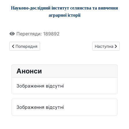
Науково-дослідний інститут селянства та вивчення
аграрної історії
Перегляди: 189892
Попередня стаття: Сергій Корновенко опублікував першод
Наступна стаття
Попередня
Наступна
Анонси
Зображення відсутні
Зображення відсутні