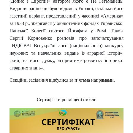
(Допис з Европи)» автором якого є Не Гетьманець.
Видання раніше не було відоме в Україні, оскільки його
газетний варіант, представлений у часописі «Америка»
за 1933 р., зберігався у бібліотечних фондах Української
Папської Колегії святого Йосафата у Римі. Також
Сергій Корновенко розповів про започаткування
НДІСВАІ Всеукраїнського (національного) конкурсу
наукових та навчальних видань із аграрної історії»,
який, на його думку, «сприятиме розвитку історико-
аграрних знань».
Секційні засідання відбулися за п’ятьма напрямами.
Сертифікти розміщені нижче