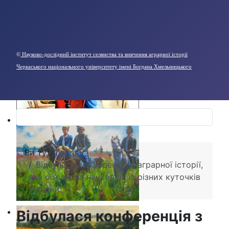
©
Науково-дослідний інститут селянства та вивчення аграрної історії
Черкаського національного університету імені Богдана Хмельницького
Ви тут:
Головна
Відбулася конференція з аграрної історії,
яка об’єднала науковців із різних куточків
України
Відбулася конференція з