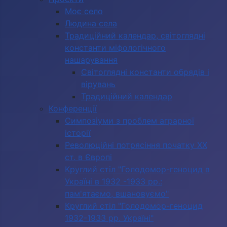
Моє село
Людина села
Традиційний календар, світоглядні
константи міфологічного
нашарування
Світоглядні константи обрядів і
вірувань
Традиційний календар
Конференції
Симпозіуми з проблем аграрної
історії
Революційні потрясіння початку ХХ
ст. в Європі
Круглий стіл "Голодомор-геноцид в
Україні в 1932 -1933 рр.:
пам'ятаємо, вшановуємо"
Круглий стіл "Голодомор-геноцид
1932-1933 рр. Україні"