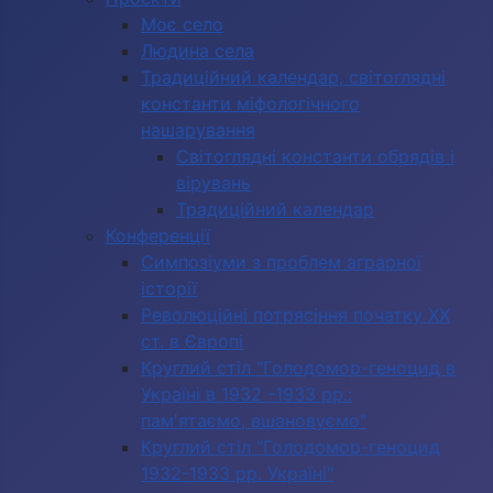
Моє село
Людина села
Традиційний календар, світоглядні
константи міфологічного
нашарування
Світоглядні константи обрядів і
вірувань
Традиційний календар
Конференції
Симпозіуми з проблем аграрної
історії
Революційні потрясіння початку ХХ
ст. в Європі
Круглий стіл "Голодомор-геноцид в
Україні в 1932 -1933 рр.:
пам'ятаємо, вшановуємо"
Круглий стіл "Голодомор-геноцид
1932-1933 рр. Україні"