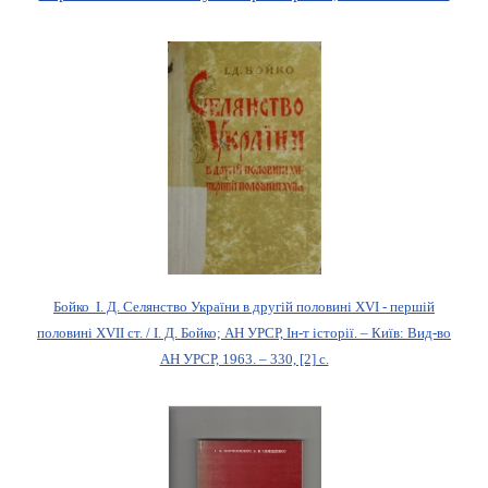
Бойко І. Д. Селянство України в другій половині XVI - першій
половині XVII ст. / І. Д. Бойко; АН УРСР, Ін-т історії. – Київ: Вид-во
АН УРСР, 1963. – 330, [2] с.