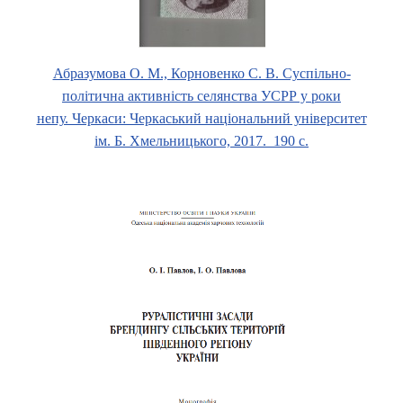
Абразумова О. М., Корновенко С. В. Суспільно-
політична активність селянства УСРР у роки
непу. Черкаси: Черкаський національний університет
ім. Б. Хмельницького, 2017. 190 с.