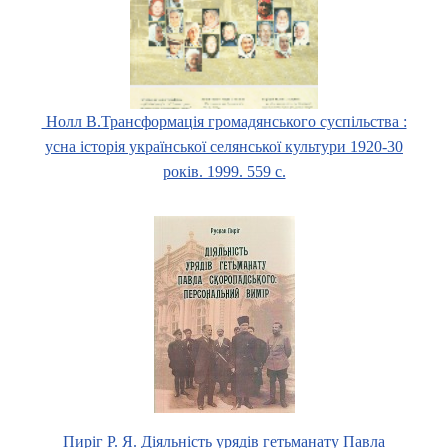
Нолл В.Трансформація громадянського суспільства :
усна історія української селянської культури 1920-30
років. 1999. 559 с.
Пиріг Р. Я. Діяльність урядів гетьманату Павла