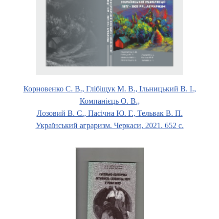
Корновенко С. В., Глібіщук М. В., Ільницький В. І.,
Компанієць О. В.,
Лозовий В. С., Пасічна Ю. Г., Тельвак В. П.
Український аграризм. Черкаси, 2021. 652 с.