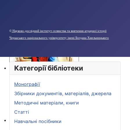
©
Науково-дослідний інститут селянства та вивчення аграрної історії
Черкаського національного університету імені Богдана Хмельницького
Категорії бібліотеки
Монографії
Збірники документів, матеріалів, джерела
Методичні матеріали, книги
Статті
Навчальні посібники