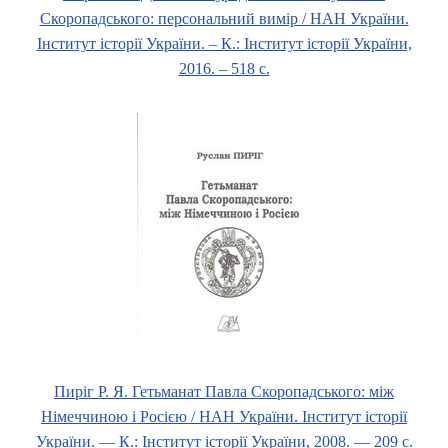
Скоропадського: персональний вимір / НАН України.
Інститут історії України. ‒ К.: Інститут історії України,
2016. ‒ 518 с.
Пиріг Р. Я. Гетьманат Павла Скоропадського: між
Німеччиною і Росією / НАН України. Інститут історії
України. — К.: Інститут історії України, 2008. — 209 с.