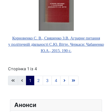
Корновенко С. В., Священко З.В.
Аграрне питання
у політичній діяльності С.Ю. Вітте. Черкаси: Чабаненко
Ю.А., 2015. 190 с.
Сторінка 1 із 4
1
2
3
4
Анонси