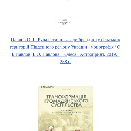
Павлов О. І. Руралістичні засади брендингу сільських
територій Південного регіону України : монографія / О.
І. Павлов, І. О. Павлова. - Одеса : Астропринт, 2019. -
288 с.