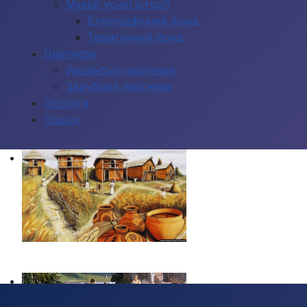
Музей усної історії
Етнографічний фонд
Тематичний фонд
Партнери
Українські партнери
Зарубіжні партнери
Послуги
Пошук