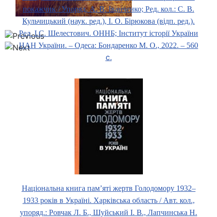
покажчик / Упоряд. А. В. Іванченко; Ред. кол.: С. В.
Кульчицький (наук. ред.), І. О. Бірюкова (відп. ред.).
Ред. І.С. Шелестович. ОННБ; Інститут історії України
НАН України. ‒ Одеса: Бондаренко М. О., 2022. ‒ 560
с.
Національна книга пам’яті жертв Голодомору 1932–
1933 років в Україні. Харківська область / Авт. кол.,
упоряд.: Ровчак Л. Б., Шуйський І. В., Лапчинська Н.