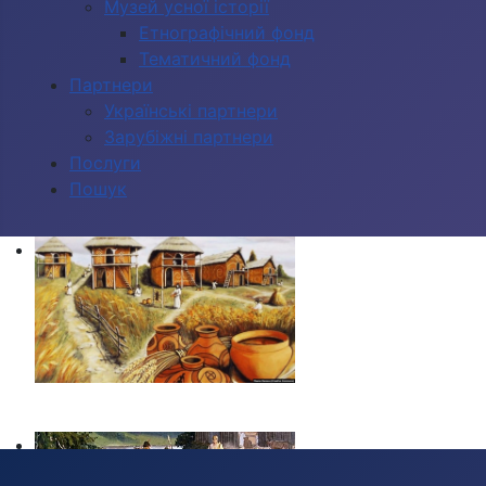
Музей усної історії
Етнографічний фонд
Тематичний фонд
Партнери
Українські партнери
Зарубіжні партнери
Послуги
Пошук