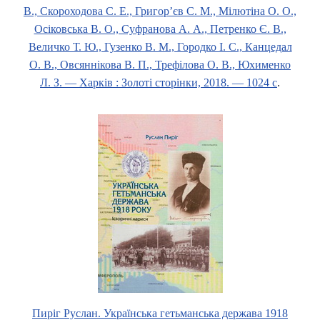
В., Скороходова С. Е., Григор’єв С. М., Мілютіна О. О.,
Осіковська В. О., Суфранова А. А., Петренко Є. В.,
Величко Т. Ю., Гузенко В. М., Городко І. С., Канцедал
О. В., Овсяннікова В. П., Трефілова О. В., Юхименко
Л. З. — Харків : Золоті сторінки, 2018. — 1024 с
.
Пиріг Руслан. Українська гетьманська держава 1918