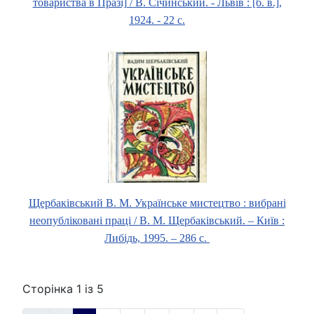
товариства в Празі] / В. Січинський. - Львів : [б. в.],
1924. - 22 с.
Щербаківський В. М. Українське мистецтво
: вибрані
неопубліковані праці / В. М. Щербаківський. – Київ :
Либідь, 1995. – 286 с.
Сторінка 1 із 5