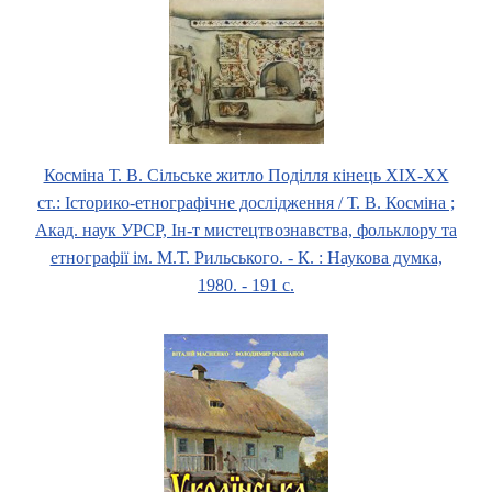
Косміна Т. В. Сільське житло Поділля кінець XIX-XX
ст.: Історико-етнографічне дослідження / Т. В. Косміна ;
Акад. наук УРСР, Ін-т мистецтвознавства, фольклору та
етнографії ім. М.Т. Рильського. - К. : Наукова думка,
1980. - 191 с.