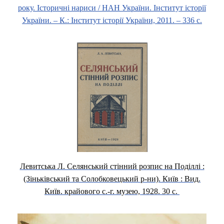
року. Історичні нариси / НАН України. Інститут історії
України. – К.: Інститут історії України, 2011. – 336 с.
Левитська Л. Селянський стінний розпис на Поділлі
:
(Зіньківський та Солобковецький р-ни). Київ : Вид.
Київ. крайового с.-г. музею, 1928. 30 с.