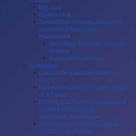
Моє село
Людина села
Традиційний календар, світоглядні
константи міфологічного
нашарування
Світоглядні константи обрядів і
вірувань
Традиційний календар
Конференції
Симпозіуми з проблем аграрної
історії
Революційні потрясіння початку ХХ
ст. в Європі
Круглий стіл "Голодомор-геноцид в
Україні в 1932 -1933 рр.:
пам'ятаємо, вшановуємо"
Круглий стіл "Голодомор-геноцид
1932-1933 рр. Україні"