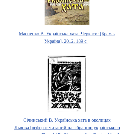
Масненко В. Українська хата. Черкаси: [Брама-
Україна], 2012. 189 c.
Січинський В. Українська хата в околицях
Львова [реферат читаний на зібранню українського