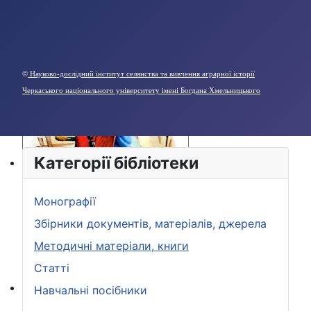
©
Науково-дослідний інститут селянства та вивчення аграрної історії
Черкаського національного університету імені Богдана Хмельницького
Категорії бібліотеки
Монографії
Збірники документів, матеріалів, джерела
Методичні матеріали, книги
Статті
Навчальні посібники