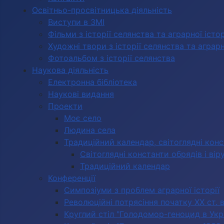
Освітньо-просвітницька діяльність
Виступи в ЗМІ
Фільми з історії селянства та аграрної істор
Художні твори з історії селянства та аграрно
Фотоальбом з історії селянства
Наукова діяльність
Електронна бібліотека
Наукові видання
Проекти
Моє село
Людина села
Традиційний календар, світоглядні кон
Світоглядні константи обрядів і вір
Традиційний календар
Конференції
Симпозіуми з проблем аграрної історії
Революційні потрясіння початку ХХ ст. 
Круглий стіл "Голодомор-геноцид в Укра