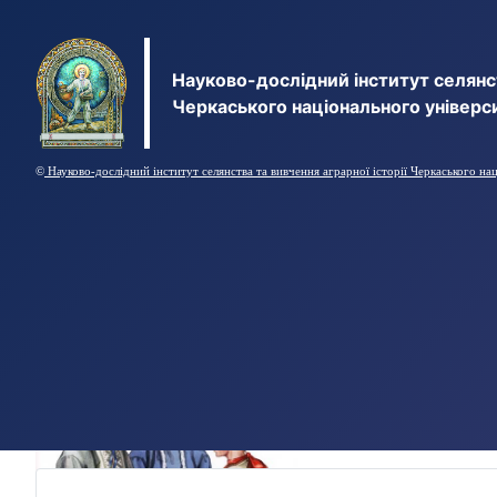
Науково-дослідний інститут селянст
Черкаського національного універс
©
Науково-дослідний інститут селянства та вивчення аграрної історії Черкаського на