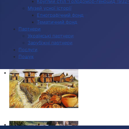
Круглий стіл "Голодомор-геноцид 1932-1
Музей усної історії
Етнографічний фонд
Тематичний фонд
Партнери
Українські партнери
Зарубіжні партнери
Послуги
Пошук