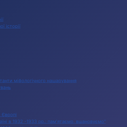
ії
ї історії
станти міфологічного нашарування
увань
в Європі
їні в 1932 -1933 рр.: пам'ятаємо, вшановуємо"