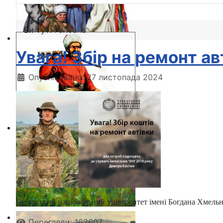
Ви тут:
Головна
Увага! Збір на ремонт ав
Опубліковано: 27 листопада 2024
Черкаський національний університет імені Богдана Хмельн
Перегляди: 162607