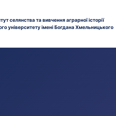
ут селянства та вивчення аграрної історії
го університету імені Богдана Хмельницького