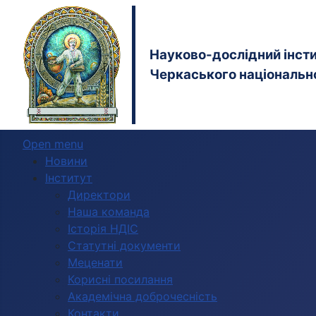
Науково-дослідний інстит
Черкаського національно
Open menu
Новини
Інститут
Директори
Наша команда
Історія НДІС
Статутні документи
Меценати
Корисні посилання
Академічна доброчесність
Контакти