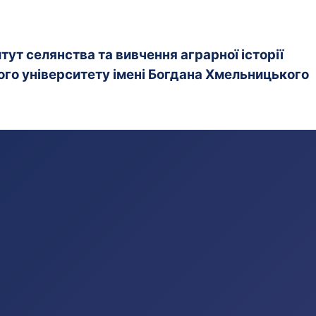
ут селянства та вивчення аграрної історії
го університету імені Богдана Хмельницького