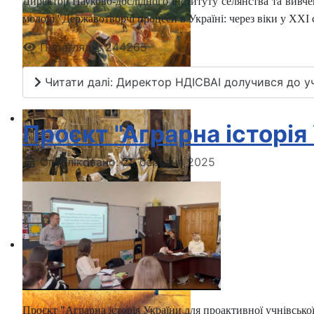
Директор Науково-дослідного інституту селянства та вивчен
молоді "Державотворчі процеси в Україні: через віки у ХХІ с
Перегляди: 244265
Читати далі: Директор НДІСВАІ долучився до уча
Проєкт "Аграрна історія
Опубліковано: 28 березня 2025
Проєкт "Аграрна історія України для проактивної учнівської