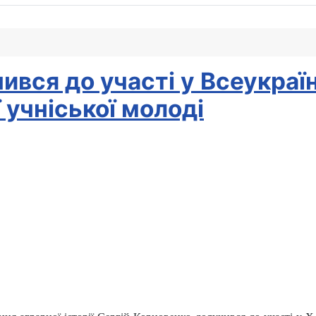
вся до участі у Всеукраїн
 учніської молоді