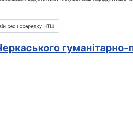
вій сесії осередку НТШ
 Черкаського гуманітарно-