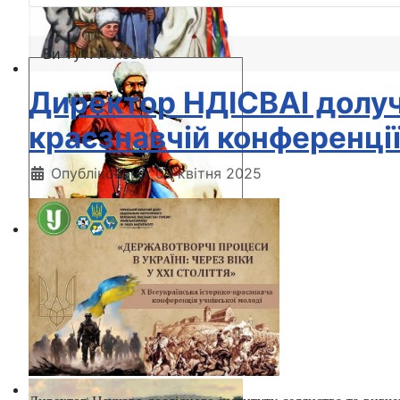
Ви тут:
Головна
Директор НДІСВАІ долучи
краєзнавчій конференції
Опубліковано: 09 квітня 2025