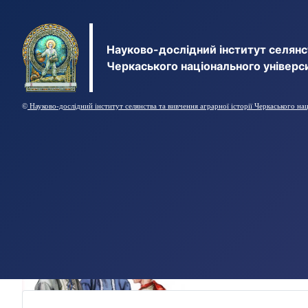
Науково-дослідний інститут селянст
Черкаського національного універс
©
Науково-дослідний інститут селянства та вивчення аграрної історії Черкаського на