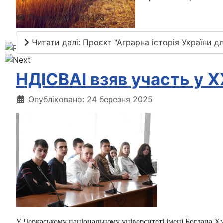
Перегляди: 246438
Читати далі: Проєкт "Аграрна історія України д
НДІСВАІ взяв участь у X
Опубліковано: 24 березня 2025
У Черкаському національному університеті імені Богдана Х