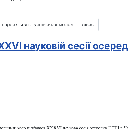
ля проактивної учнівської молоді" триває
XXVІ науковій сесії осере
мельницького відбулася XXXVІ наукова сесія осередку НТШ в Че