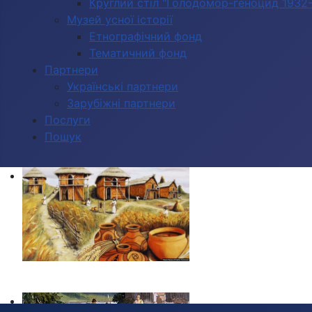
Круглий стіл "Голодомор-геноцид 1932-1
Музей усної історії
Етнографічний фонд
Тематичний фонд
Партнери
Українські партнери
Зарубіжні партнери
Послуги
Пошук