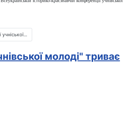
Всеукраїнській історико-краєзнавчій конференції учнівської
учніської...
чнівської молоді" триває