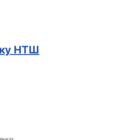
дку НТШ
ркасах.