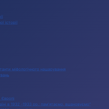
ії
ї історії
станти міфологічного нашарування
увань
в Європі
їні в 1932 -1933 рр.: пам'ятаємо, вшановуємо"