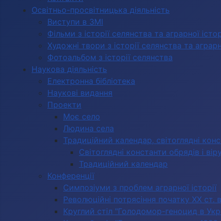
Освітньо-просвітницька діяльність
Виступи в ЗМІ
Фільми з історії селянства та аграрної істор
Художні твори з історії селянства та аграрно
Фотоальбом з історії селянства
Наукова діяльність
Електронна бібліотека
Наукові видання
Проекти
Моє село
Людина села
Традиційний календар, світоглядні кон
Світоглядні константи обрядів і вір
Традиційний календар
Конференції
Симпозіуми з проблем аграрної історії
Революційні потрясіння початку ХХ ст. 
Круглий стіл "Голодомор-геноцид в Укра