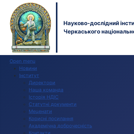
Науково-дослідний інстит
Черкаського національно
Open menu
Новини
Інститут
Директори
Наша команда
Історія НДІС
Статутні документи
Меценати
Корисні посилання
Академічна доброчесність
Контакти