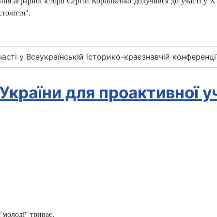
ня аграрної історії Сергій Корновенко долучився до участі у Х 
толіття".
сті у Всеукраїнській історико-краєзнавчій конференції 
 України для проактивної у
 молоді" триває.