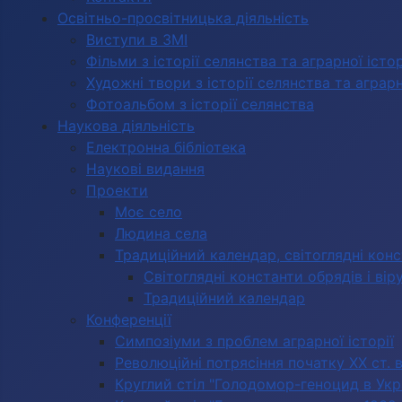
Освітньо-просвітницька діяльність
Виступи в ЗМІ
Фільми з історії селянства та аграрної істор
Художні твори з історії селянства та аграрно
Фотоальбом з історії селянства
Наукова діяльність
Електронна бібліотека
Наукові видання
Проекти
Моє село
Людина села
Традиційний календар, світоглядні кон
Світоглядні константи обрядів і вір
Традиційний календар
Конференції
Симпозіуми з проблем аграрної історії
Революційні потрясіння початку ХХ ст. 
Круглий стіл "Голодомор-геноцид в Укра