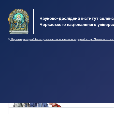
Науково-дослідний інститут селянст
Черкаського національного універс
©
Науково-дослідний інститут селянства та вивчення аграрної історії Черкаського на