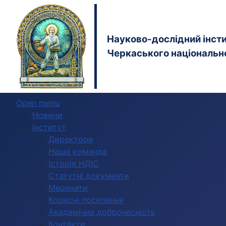
Науково-дослідний інстит
Черкаського національно
Open menu
Новини
Інститут
Директори
Наша команда
Історія НДІС
Статутні документи
Меценати
Корисні посилання
Академічна доброчесність
Контакти