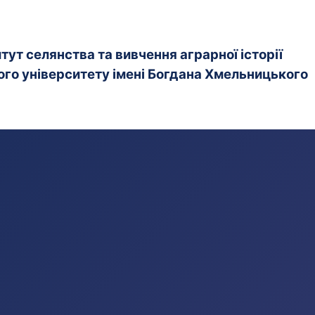
ут селянства та вивчення аграрної історії
го університету імені Богдана Хмельницького