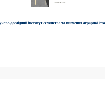
уково-дослідний інститут селянства та вивчення аграрної істо
а вивчення аграрної історії отримав у подарунок книгу