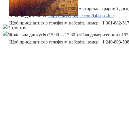
Панельна дискусія (15.00. – 17.30.) «Історико-аграрний диск
Лінк на доєднання:
https://meet.google.com/iai-sgso-hnr
Щоб приєднатися з телефону, наберіть номер +1 301-882-5171
Панельна дискусія (15.00. – 17.30.) «Голодомор-геноцид 1932
Щоб приєднатися з телефону, наберіть номер +1 240-803-5081