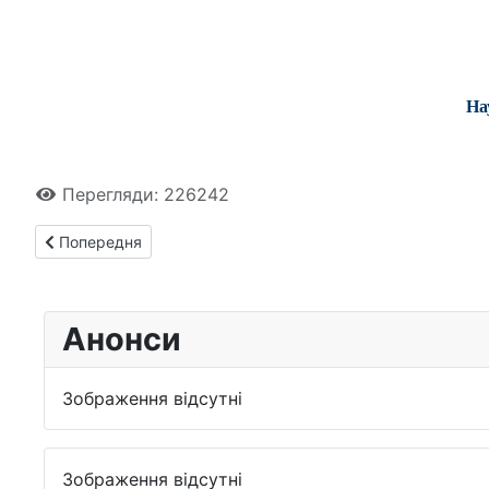
На
Перегляди: 226242
Попередня стаття: Науково-дослідний інститут селянства т
Попередня
Анонси
Зображення відсутні
Зображення відсутні