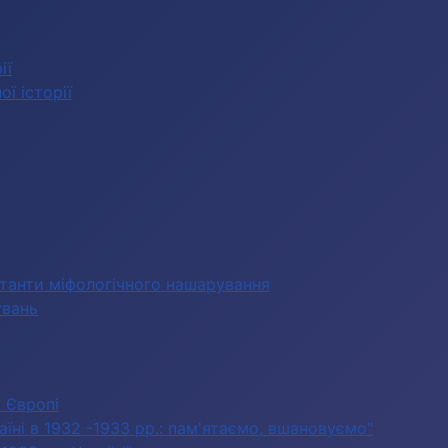
ії
ї історії
станти міфологічного нашарування
увань
в Європі
їні в 1932 -1933 рр.: пам'ятаємо, вшановуємо"