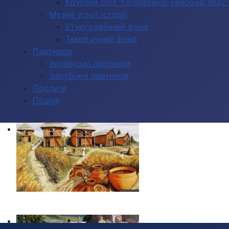
Круглий стіл "Голодомор-геноцид 1932-1
Музей усної історії
Етнографічний фонд
Тематичний фонд
Партнери
Українські партнери
Зарубіжні партнери
Послуги
Пошук