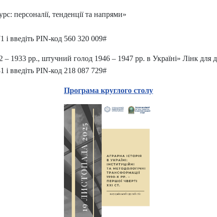
урс: персоналії, тенденції та напрями»
 і введіть PIN-код 560 320 009#
 – 1933 рр., штучний голод 1946 – 1947 рр. в Україні
»
Лінк для 
 і введіть PIN-код 218 087 729#
Програма круглого столу