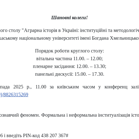
Шановні колеги!
го столу "Аграрна історія в Україні: інституційні та методологіч
каському національному університеті імені Богдана Хмельницько
Порядок роботи круглого столу:
вітальна частина 11.00. – 12.00;
пленарне засідання: 12.00. – 13.30;
панельні дискусії: 15.00. – 17.30.
опада 2025 р., 11.00 за київським часом у конференц залі
s/j/8826315269
аукознавчий феномен. Формальна і неформальна інституалізація іс
 і введіть PIN-код 438 207 367#