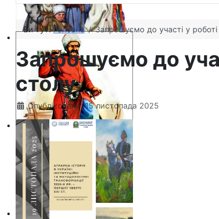
Ви тут:
Головна
Запрошуємо до участі у роботі
Запрошуємо до учас
столу
Опубліковано: 15 листопада 2025