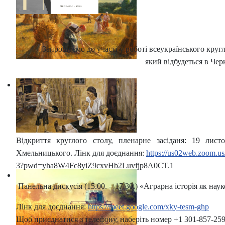
Запрошуємо до участі у роботі всеукраїнського кругло
який відбудеться в Чер
Відкриття круглого столу, пленарне засіданя: 19 лист
Хмельницького.
Лінк для доєднання:
https://us02web.zoom.u
3?pwd=yha8W4Fc8yiZ9cxvHb2Luvfjp8A0CT.1
Панельна дискусія (15.00. – 17.30.) «Аграрна історія як н
Лінк для доєднання:
https://meet.google.com/xky-tesm-ghp
Щоб приєднатися з телефону, наберіть номер +1 301-857-2596