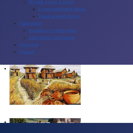
Музей усної історії
Етнографічний фонд
Тематичний фонд
Партнери
Українські партнери
Зарубіжні партнери
Послуги
Пошук