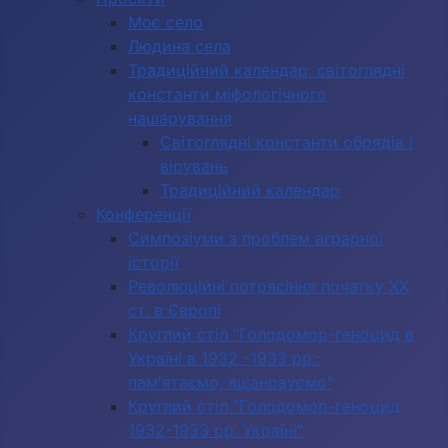
Моє село
Людина села
Традиційний календар, світоглядні
константи міфологічного
нашарування
Світоглядні константи обрядів і
вірувань
Традиційний календар
Конференції
Симпозіуми з проблем аграрної
історії
Революційні потрясіння початку ХХ
ст. в Європі
Круглий стіл "Голодомор-геноцид в
Україні в 1932 -1933 рр.:
пам'ятаємо, вшановуємо"
Круглий стіл "Голодомор-геноцид
1932-1933 рр. Україні"