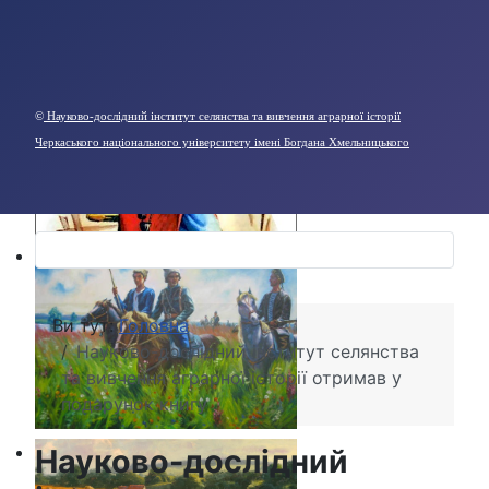
©
Науково-дослідний інститут селянства та вивчення аграрної історії
Черкаського національного університету імені Богдана Хмельницького
Ви тут:
Головна
Науково-дослідний інститут селянства
та вивчення аграрної історії отримав у
подарунок книгу
Науково-дослідний