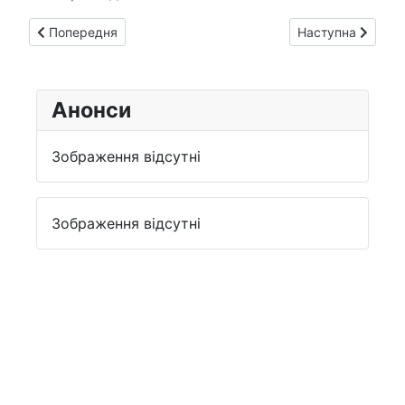
Попередня стаття: Народження всеукраїнського наукового 
Наступна стаття:
Попередня
Наступна
Анонси
Зображення відсутні
Зображення відсутні