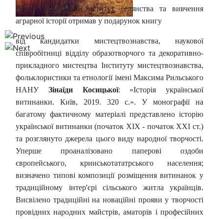
Науково-дослідний інститут селянства та вивчення
аграрної історії отримав у подарунок книгу
від кандидатки мистецтвознавства, наукової
співробітниці відділу образотворчого та декоративно-
прикладного мистецтва Інституту мистецтвознавства,
фольклористики та етнології імені Максима Рильського
НАНУ
Зінаїди Косицької
: «Історія української
витинанки. Київ, 2019. 320 с.». У монографії на
багатому фактичному матеріалі представлено історію
української витинанки (початок ХІХ - початок ХХІ ст.)
та розглянуто джерела цього виду народної творчості.
Уперше проаналізовано паперові оздоби
європейського, крииськотататрського населення;
визначено типові композиції розміщення витинанок у
традиційному інтер'єрі сільського житла українців.
Висвілено традиційні на новаційні прояви у творчості
провідних народних майстрів, аматорів і професійних