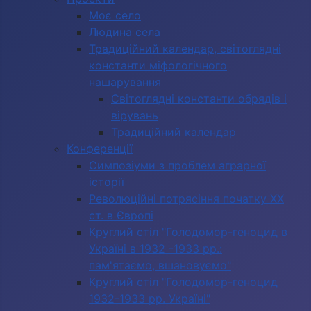
Моє село
Людина села
Традиційний календар, світоглядні
константи міфологічного
нашарування
Світоглядні константи обрядів і
вірувань
Традиційний календар
Конференції
Симпозіуми з проблем аграрної
історії
Революційні потрясіння початку ХХ
ст. в Європі
Круглий стіл "Голодомор-геноцид в
Україні в 1932 -1933 рр.:
пам'ятаємо, вшановуємо"
Круглий стіл "Голодомор-геноцид
1932-1933 рр. Україні"