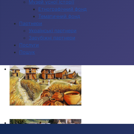
Музей усної історії
Етнографічний фонд
Тематичний фонд
Партнери
Українські партнери
Зарубіжні партнери
Послуги
Пошук