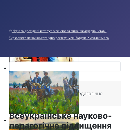
©
Науково-дослідний інститут селянства та вивчення аграрної історії
Черкаського національного університету імені Богдана Хмельницького
Ви тут:
Головна
Всеукраїнське науково-педагогічне
підвищення кваліфікації
Всеукраїнське науково-
педагогічне підвищення