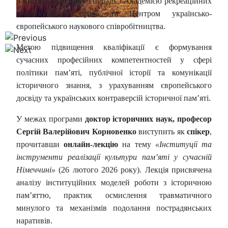
5 квітня 2026 року
спільно з Академією рекреаційних
технологій і права та Центром українсько-
європейського наукового співробітництва.
Метою підвищення кваліфікації є формування
сучасних професійних компетентностей у сфері
політики пам’яті, публічної історії та комунікації
історичного знання, з урахуванням європейського
досвіду та українських контраверсій історичної пам’яті.
У межах програми
доктор історичних наук, професор
Сергій Валерійович Корновенко
виступить як
спікер
,
прочитавши
онлайн-лекцію
на тему
«Інституції та
інструменти реалізації культури пам’яті у сучасній
Німеччині»
(26 лютого 2026 року). Лекція присвячена
аналізу інституційних моделей роботи з історичною
пам’яттю, практик осмислення травматичного
минулого та механізмів подолання пострадянських
наративів.