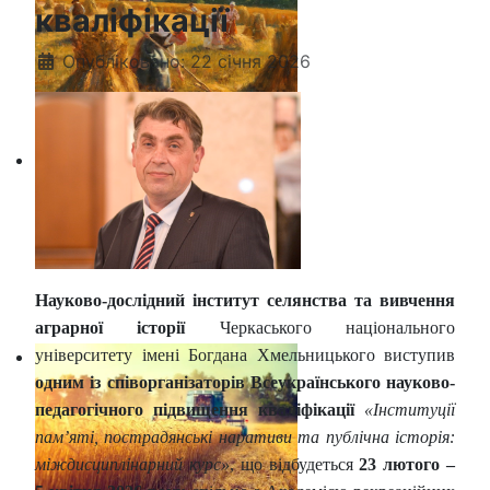
кваліфікації
Опубліковано: 22 січня 2026
Науково-дослідний інститут селянства та вивчення
аграрної історії
Черкаського національного
університету імені Богдана Хмельницького виступив
одним із співорганізаторів Всеукраїнського науково-
педагогічного підвищення кваліфікації
«Інституції
пам’яті, пострадянські наративи та публічна історія:
міждисциплінарний курс»
, що відбудеться
23 лютого –