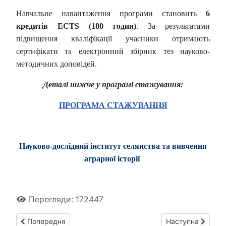
Навчальне навантаження програми становить
6
кредитів ECTS (180 годин)
. За результатами
підвищення кваліфікації учасники отримають
сертифікати та електронний збірник тез науково-
методичних доповідей.
Деталі нижче у програмі стажування:
ПРОГРАМА СТАЖУВАННЯ
Науково-дослідний інститут селянства та вивчення
аграрної історії
Перегляди: 172447
Попередня стаття: Наукова публікація Віктора Вергунова
Наступна стаття
Попередня
Наступна