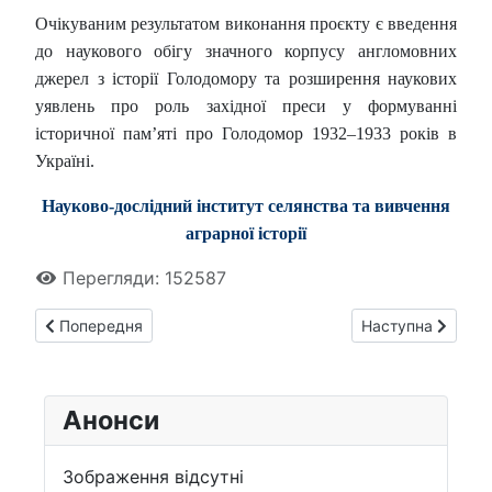
Очікуваним результатом виконання проєкту є введення
до наукового обігу значного корпусу англомовних
джерел з історії Голодомору та розширення наукових
уявлень про роль західної преси у формуванні
історичної пам’яті про Голодомор 1932–1933 років в
Україні.
Науково-дослідний інститут селянства та вивчення
аграрної історії
Перегляди: 152587
Попередня стаття: Всеукраїнське науково-педагогічне під
Наступна стаття:
Попередня
Наступна
Анонси
Зображення відсутні