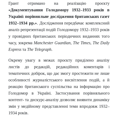
Грант отримано на реалізацію проєкту
«Документування Голодомору 1932–1933 років в
Україні: порівняльне дослідження британських газет
1932–1934 рр.»
. Дослідження передбачає комплексний
аналіз репрезентації подій Голодомору 1932–1933 років
у провідних британських періодичних виданнях того
часу, зокрема
Manchester Guardian
,
The Times
,
The Daily
Express
та
The Telegraph
.
Окрему увагу в межах проєкту приділено аналізу
листів до редакцій, редакційних коментарів і
тематичних добірок, що дає змогу простежити не лише
особливості журналістського висвітлення подій, а й
реакцію британського суспільства на інформацію про
Голодомор в Україні. Застосування порівняльного
контент- та дискурс-аналізу дозволяє виявити динаміку
змін у медійному представленні теми впродовж 1932–
1934 років.