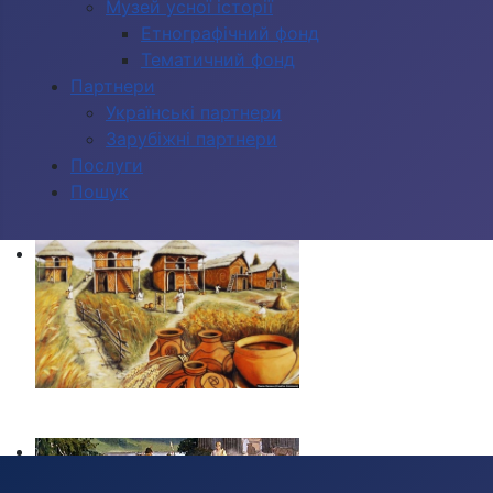
Музей усної історії
Етнографічний фонд
Тематичний фонд
Партнери
Українські партнери
Зарубіжні партнери
Послуги
Пошук