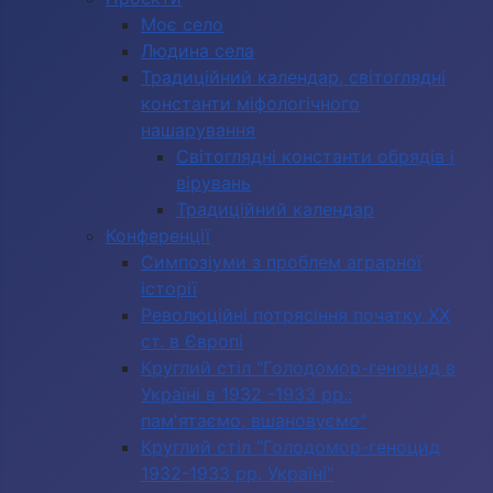
Моє село
Людина села
Традиційний календар, світоглядні
константи міфологічного
нашарування
Світоглядні константи обрядів і
вірувань
Традиційний календар
Конференції
Симпозіуми з проблем аграрної
історії
Революційні потрясіння початку ХХ
ст. в Європі
Круглий стіл "Голодомор-геноцид в
Україні в 1932 -1933 рр.:
пам'ятаємо, вшановуємо"
Круглий стіл "Голодомор-геноцид
1932-1933 рр. Україні"