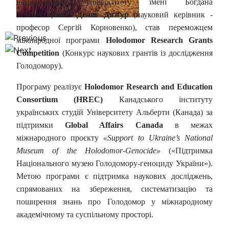
національного університету імені Богдана
Хмельницького
Денис Дяжур
(науковий керівник -
професор Сергій Корновенко), став переможцем
міжнародної програми
Holodomor Research Grants
Competition
(Конкурс наукових грантів із дослідження
Голодомору).
Програму реалізує
Holodomor Research and Education
Consortium (HREC)
Канадського інституту
українських студій Університету Альберти (Канада) за
підтримки
Global Affairs Canada
в межах
міжнародного проєкту
«Support to Ukraine’s National
Museum of the Holodomor-Genocide»
(«Підтримка
Національного музею Голодомору-геноциду України»).
Метою програми є підтримка наукових досліджень,
спрямованих на збереження, систематизацію та
поширення знань про Голодомор у міжнародному
академічному та суспільному просторі.