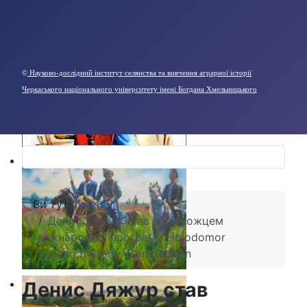
©
Науково-дослідний інститут селянства та вивчення аграрної історії
Черкаського національного університету імені Богдана Хмельницького
Ви тут:
Головна
Денис Дяжур став переможцем
міжнародної програми Holodomor
Research Grants Competition
Денис Дяжур став