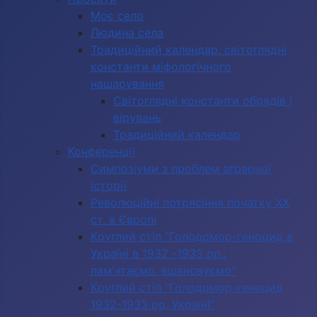
Моє село
Людина села
Традиційний календар, світоглядні
константи міфологічного
нашарування
Світоглядні константи обрядів і
вірувань
Традиційний календар
Конференції
Симпозіуми з проблем аграрної
історії
Революційні потрясіння початку ХХ
ст. в Європі
Круглий стіл "Голодомор-геноцид в
Україні в 1932 -1933 рр.:
пам'ятаємо, вшановуємо"
Круглий стіл "Голодомор-геноцид
1932-1933 рр. Україні"