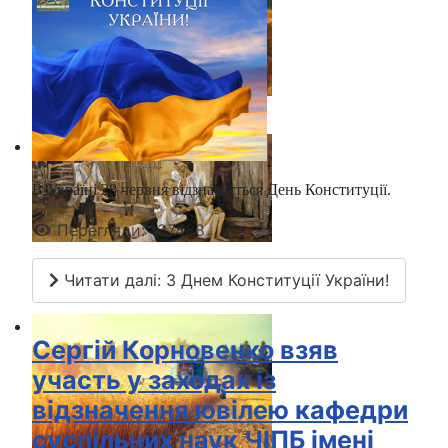
В Україні 28 червня відзначається День Конституції.
Перегляди: 137488
Читати далі: З Днем Конституції України!
Сергій Корновенко взяв
участь у заходах із
відзначення ювілею кафедри
суспільних наук ЧІПБ імені