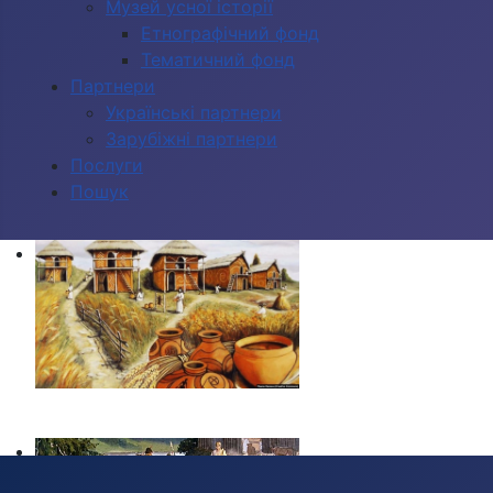
Музей усної історії
Етнографічний фонд
Тематичний фонд
Партнери
Українські партнери
Зарубіжні партнери
Послуги
Пошук