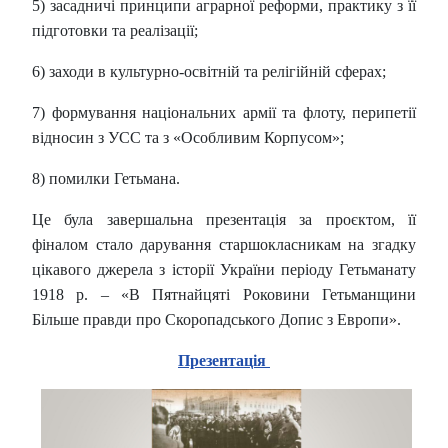
5) засадничі принципи аграрної реформи, практику з її
підготовки та реалізації;
6) заходи в культурно-освітній та релігійній сферах;
7) формування національних армії та флоту, перипетії
відносин з УСС та з «Особливим Корпусом»;
8) помилки Гетьмана.
Це була завершальна презентація за проєктом, її
фіналом стало дарування старшокласникам на згадку
цікавого джерела з історії України періоду Гетьманату
1918 р. – «В Пятнайцяті Роковини Гетьманщини
Більше правди про Скоропадського Допис з Европи».
Презентація