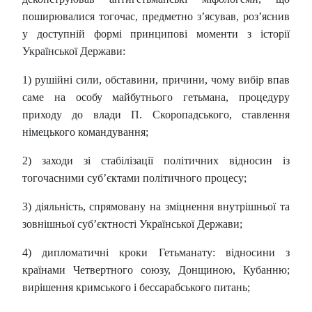
поширювалися тогочас, предметно з’ясував, роз’яснив
у доступній формі принципові моменти з історії
Української Держави:
1) рушійні сили, обставини, причини, чому вибір впав
саме на особу майбутнього гетьмана, процедуру
приходу до влади П. Скоропадського, ставлення
німецького командування;
2) заходи зі стабілізації політичних відносин із
тогочасними суб’єктами політичного процесу;
3) діяльність, спрямовану на зміцнення внутрішньої та
зовнішньої суб’єктності Української Держави;
4) дипломатичні кроки Гетьманату: відносини з
країнами Четвертного союзу, Донщиною, Кубанню;
вирішення кримського і бессарабського питань;