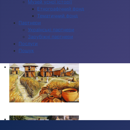
Музей усної історії
Етнографічний фонд
Тематичний фонд
Партнери
Українські партнери
Зарубіжні партнери
Послуги
Пошук