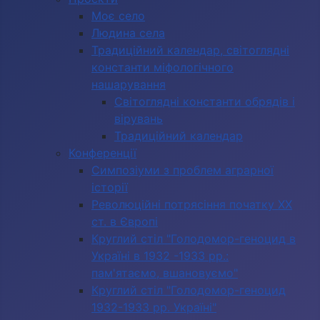
Моє село
Людина села
Традиційний календар, світоглядні
константи міфологічного
нашарування
Світоглядні константи обрядів і
вірувань
Традиційний календар
Конференції
Симпозіуми з проблем аграрної
історії
Революційні потрясіння початку ХХ
ст. в Європі
Круглий стіл "Голодомор-геноцид в
Україні в 1932 -1933 рр.:
пам'ятаємо, вшановуємо"
Круглий стіл "Голодомор-геноцид
1932-1933 рр. Україні"