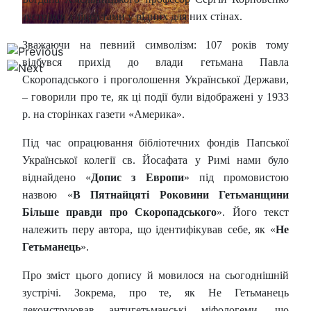
зустрівся з ліцеїстами у рідних для них стінах.
Зважаючи на певний символізм: 107 років тому
відбувся прихід до влади гетьмана Павла
Скоропадського і проголошення Української Держави,
– говорили про те, як ці події були відображені у 1933
р. на сторінках газети «Америка».
Під час опрацювання бібліотечних фондів Папської
Української колегії св. Йосафата у Римі нами було
віднайдено «
Допис з Европи
» під промовистою
назвою «
В Пятнайцяті Роковини Гетьманщини
Більше правди про Скоропадського
». Його текст
належить перу автора, що ідентифікував себе, як «
Не
Гетьманець
».
Про зміст цього допису й мовилося на сьогоднішній
зустрічі. Зокрема, про те, як Не Гетьманець
деконструював антигетьманські міфологеми, що