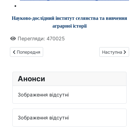
Науково-дослідний інститут селянства та вивчення
аграрної історії
Перегляди: 470025
Попередня стаття: Запрошуємо на зустріч із вчителями іст
Наступна стаття:
Попередня
Наступна
Анонси
Зображення відсутні
Зображення відсутні