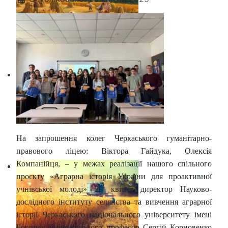
На запрошення колег Черкаського гуманітарно-
правового ліцею: Віктора Гайдука, Олексія
Компанійця, – у межах реалізації нашого спільного
проєкту «Аграрна історія України для проактивної
учнівської молоді» 29 квітня директор Науково-
дослідного інституту селянства та вивчення аграрної
історії Черкаського національного університету імені
Богдана Хмельницького професор Сергій Корновенко