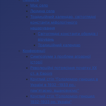
Моє село
Людина села
Традиційний календар, світоглядні
константи міфологічного
нашарування
Світоглядні константи обрядів і
вірувань
Традиційний календар
Конференції
Симпозіуми з проблем аграрної
історії
Революційні потрясіння початку ХХ
ст. в Європі
Круглий стіл "Голодомор-геноцид в
Україні в 1932 -1933 рр.:
пам'ятаємо, вшановуємо"
Круглий стіл "Голодомор-геноцид
1932-1933 рр. Україні"