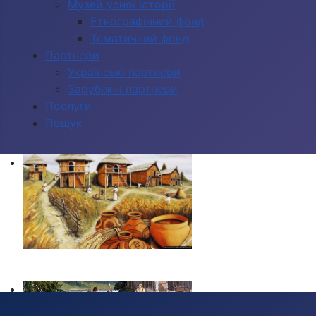
Музей усної історії
Етнографічний фонд
Тематичний фонд
Партнери
Українські партнери
Зарубіжні партнери
Послуги
Пошук