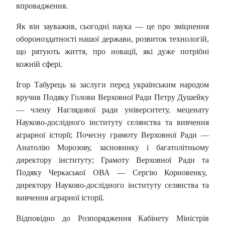
впровадження.
Як він зауважив, сьогодні наука — це про зміцнення
обороноздатності нашої держави, розвиток технологій,
що рятують життя, про новації, які дуже потрібні
кожній сфері.
Ігор Табурець за заслуги перед українським народом
вручив Подяку Голови Верховної Ради Петру Душейку
— члену Наглядової ради університету, меценату
Науково-дослідного інституту селянства та вивчення
аграрної історії; Почесну грамоту Верховної Ради —
Анатолію Морозову, засновнику і багатолітньому
директору інституту; Грамоту Верховної Ради та
Подяку Черкаської ОВА — Сергію Корновенку,
директору Науково-дослідного інституту селянства та
вивчення аграрної історії.
Відповідно до Розпорядження Кабінету Міністрів