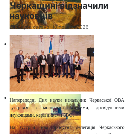
Черкащині відзначили
науковців
Опубліковано: 18 травня 2026
Напередодні Дня науки начальник Черкаської ОВА
зустрівся з молодими вченими, досвідченими
науковцями, керівниками ЗВО.
На зустрічі була присутня делегація Черкаського