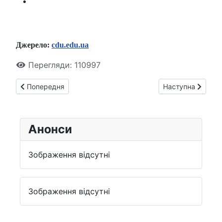
Джерело:
cdu.edu.ua
Перегляди: 110997
Попередня стаття: Патріарх історико-аграрної науки Украї
Наступна стаття:
Попередня
Наступна
Анонси
Зображення відсутні
Зображення відсутні