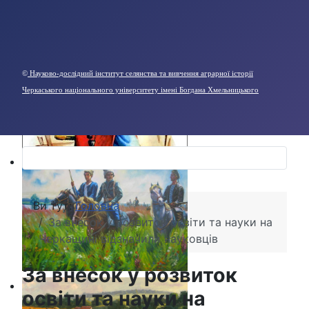
©
Науково-дослідний інститут селянства та вивчення аграрної історії
Черкаського національного університету імені Богдана Хмельницького
Ви тут:
Головна
За внесок у розвиток освіти та науки на
Черкащині відзначили науковців
За внесок у розвиток
освіти та науки на