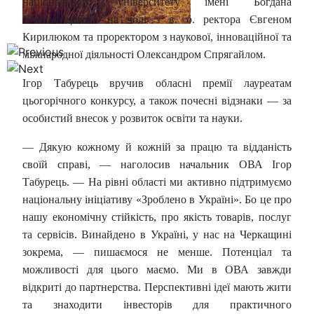
національного університету імені Богдана
Хмельницького на чолі з в. о. ректора Євгеном
Кирилюком та проректором з наукової, інноваційної та
міжнародної діяльності Олександром Спрягайлом.
Ігор Табурець вручив обласні премії лауреатам
цьогорічного конкурсу, а також почесні відзнаки — за
особистий внесок у розвиток освіти та науки.
— Дякую кожному й кожній за працю та відданість
своїй справі, — наголосив начальник ОВА Ігор
Табурець. — На рівні області ми активно підтримуємо
національну ініціативу «Зроблено в Україні». Бо це про
нашу економічну стійкість, про якість товарів, послуг
та сервісів. Винайдено в Україні, у нас на Черкащині
зокрема, — пишаємося не менше. Потенціал та
можливості для цього маємо. Ми в ОВА завжди
відкриті до партнерства. Перспективні ідеї мають жити
та знаходити інвесторів для практичного