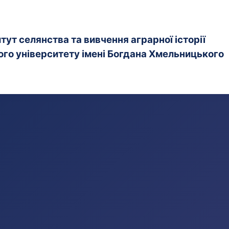
ут селянства та вивчення аграрної історії
го університету імені Богдана Хмельницького