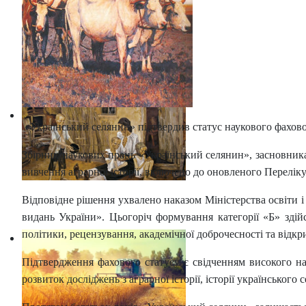
«Український селянин» підтвердив статус наукового фахово
Збірник наукових праць «Український селянин», засновника
вивчення аграрної історії, включено до оновленого Переліку
Відповідне рішення ухвалено наказом Міністерства освіти 
видань України». Цьогоріч формування категорії «Б» зді
політики, рецензування, академічної доброчесності та відкр
Підтвердження фахового статусу є свідченням високого нау
розвиток досліджень з аграрної історії, історії українського