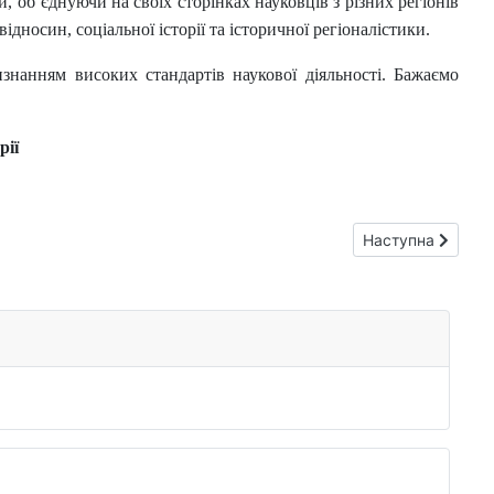
 об’єднуючи на своїх сторінках науковців з різних регіонів
дносин, соціальної історії та історичної регіоналістики.
визнанням високих стандартів наукової діяльності. Бажаємо
рії
клики та ризики для вищої школи»
Наступна стаття:
Наступна