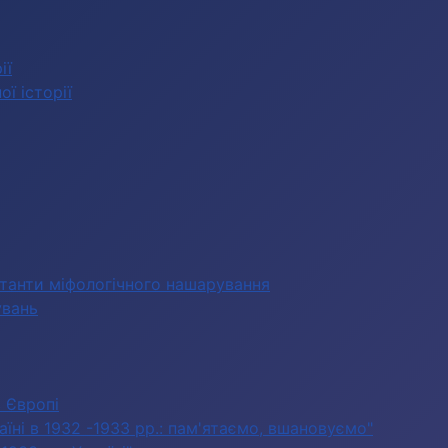
ії
ї історії
станти міфологічного нашарування
увань
в Європі
їні в 1932 -1933 рр.: пам'ятаємо, вшановуємо"