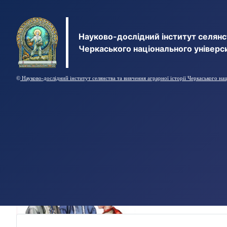
Науково-дослідний інститут селянст
Черкаського національного універс
©
Науково-дослідний інститут селянства та вивчення аграрної історії Черкаського на