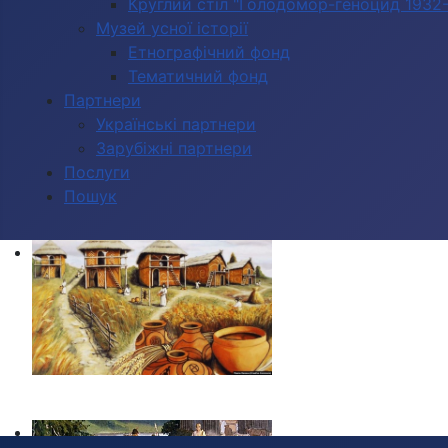
Круглий стіл "Голодомор-геноцид 1932-1
Музей усної історії
Етнографічний фонд
Тематичний фонд
Партнери
Українські партнери
Зарубіжні партнери
Послуги
Пошук