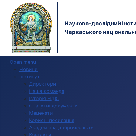
Науково-дослідний інстит
Черкаського національно
Open menu
Новини
Інститут
Директори
Наша команда
Історія НДІС
Статутні документи
Меценати
Корисні посилання
Академічна доброчесність
Контакти