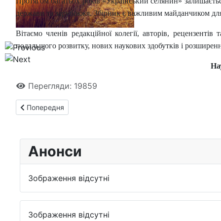
Протягом багатьох років «Український селянин» залишається
держави та зарубіжжя. Збірник є важливим майданчиком для пр
Вітаємо членів редакційної колегії, авторів, рецензентів
подальшого розвитку, нових наукових здобутків і розширенн
На
Перегляди: 19859
Попередня стаття: Запрошуємо до участі у Всеукраїнській 
Попередня
Анонси
Зображення відсутні
Зображення відсутні