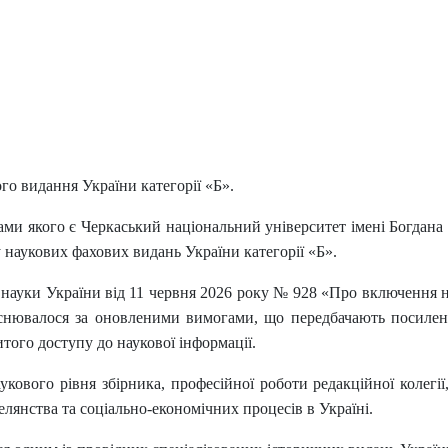
го видання України категорії «Б».
ми якого є Черкаський національний університет імені Богдана
 наукових фахових видань України категорії «Б».
і науки України від 11 червня 2026 року № 928 «Про включення
йснювалося за оновленими вимогами, що передбачають посилені 
итого доступу до наукової інформації.
кового рівня збірника, професійної роботи редакційної колегії,
 селянства та соціально-економічних процесів в Україні.