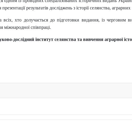
 одним із провідних спеціалізованих історичних видань України,
езентації результатів досліджень з історії селянства, аграрних ві
 та всіх, хто долучається до підготовки видання, із черговим 
я міжнародної співпраці.
уково-дослідний інститут селянства та вивчення аграрної істо
науково-практичній конференції «Історична освіта в Україні: ви