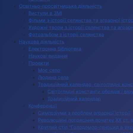
Освітньо-просвітницька діяльність
Виступи в ЗМІ
Фільми з історії селянства та аграрної істор
Художні твори з історії селянства та аграрно
Фотоальбом з історії селянства
Наукова діяльність
Електронна бібліотека
Наукові видання
Проекти
Моє село
Людина села
Традиційний календар, світоглядні кон
Світоглядні константи обрядів і вір
Традиційний календар
Конференції
Симпозіуми з проблем аграрної історії
Революційні потрясіння початку ХХ ст. 
Круглий стіл "Голодомор-геноцид в Укра