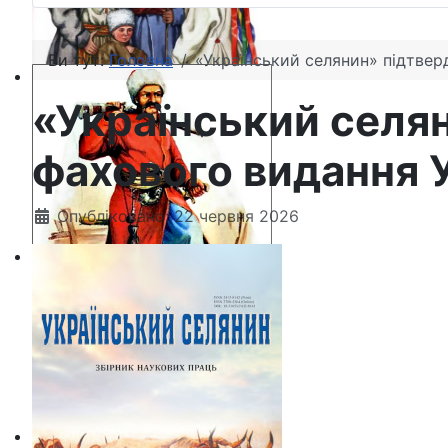
Ви тут:
Головна
«Український селянин» підтвер
«Український селя
фахового видання 
Опубліковано: 22 червня 2026