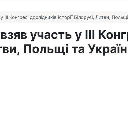
 ІІІ Конгресі дослідників історії Білорусі, Литви, Польщ
зяв участь у ІІІ Кон
итви, Польщі та Украї