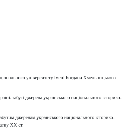
національного університету імені Богдана Хмельницького
і: забуті джерела українського національного історико-
– забутим джерелам українського національного історико-
атку ХХ ст.