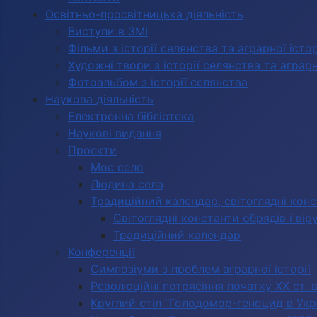
Освітньо-просвітницька діяльність
Виступи в ЗМІ
Фільми з історії селянства та аграрної істор
Художні твори з історії селянства та аграрно
Фотоальбом з історії селянства
Наукова діяльність
Електронна бібліотека
Наукові видання
Проекти
Моє село
Людина села
Традиційний календар, світоглядні кон
Світоглядні константи обрядів і вір
Традиційний календар
Конференції
Симпозіуми з проблем аграрної історії
Революційні потрясіння початку ХХ ст. 
Круглий стіл "Голодомор-геноцид в Укра