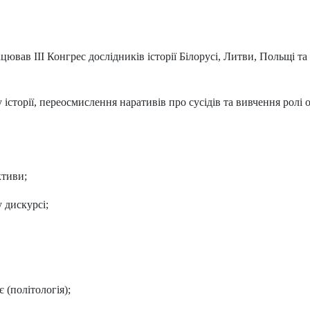
цював ІІІ Конгрес дослідників історії Білорусі, Литви, Польщі т
сторії, переосмислення наративів про сусідів та вивчення ролі о
ктиви;
у дискурсі;
 (політологія);