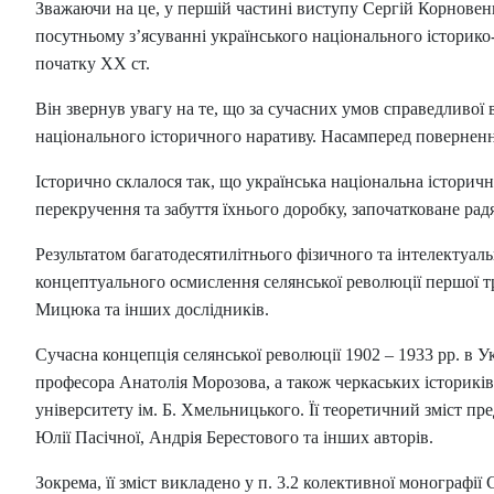
Зважаючи на це, у першій частині виступу Сергій Корновенко
посутньому з’ясуванні українського національного історико
початку ХХ ст.
Він звернув увагу на те, що за сучасних умов справедливої в
національного історичного наративу. Насамперед повернення 
Історично склалося так, що українська національна історич
перекручення та забуття їхнього доробку, започатковане радя
Результатом багатодесятилітнього фізичного та інтелектуал
концептуального осмислення селянської революції першої тр
Мицюка та інших дослідників.
Сучасна концепція селянської революції 1902 – 1933 рр. в Ук
професора Анатолія Морозова, а також черкаських істориків-
університету ім. Б. Хмельницького. Її теоретичний зміст п
Юлії Пасічної, Андрія Берестового та інших авторів.
Зокрема, її зміст викладено у п. 3.2 колективної монографії