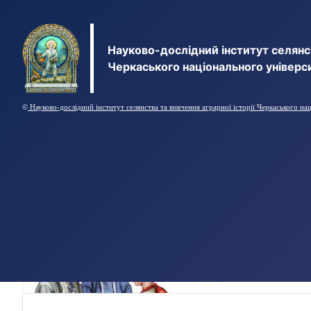
Науково-дослідний інститут селянст
Черкаського національного універс
©
Науково-дослідний інститут селянства та вивчення аграрної історії Черкаського на