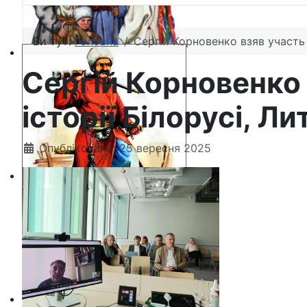
Ви тут:
Головна
Сергій Корновенко взяв участь у
Сергій Корновенко в
історії Білорусі, Л
Опубліковано: 25 вересня 2025