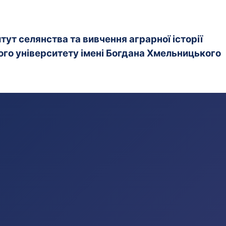
ут селянства та вивчення аграрної історії
го університету імені Богдана Хмельницького