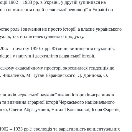
ії 1902 – 1933 рр. в Україні, у другій зупинився на
ого осмислення подій селянської революції в Україні на
тає роль і значення не просто історії, а власне українського
алів, так й їх інтелектуального продукту.
920-х – початку 1950-х рр. Фізичне винищення науковців,
це і у наступні десятиліття радянської історії.
нському академічному просторі окреслилася тенденція до
. Чикаленка, М. Туган-Барановського, Д. Донцова, О.
ставників черкаської наукової школи істориків-аграрників
 та вивчення аграрної історії Черкаського національного
ко, Олени Абразумової, Наталії Ковальової, Ігоря Фаренія,
1902 – 1933 рр.): еволюція та варіативність концептуальних