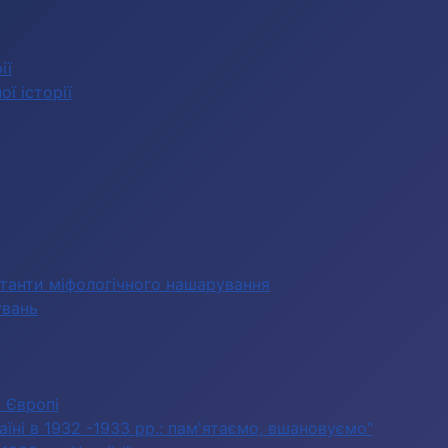
ії
ї історії
станти міфологічного нашарування
увань
в Європі
їні в 1932 -1933 рр.: пам'ятаємо, вшановуємо"