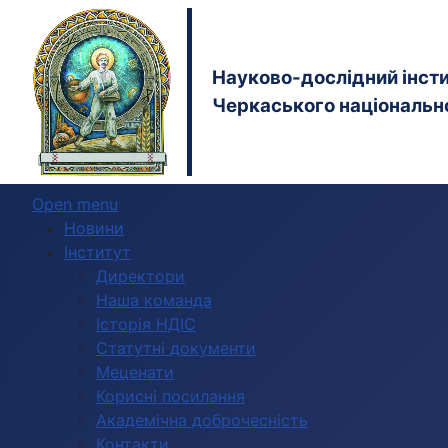
Науково-дослідний інстит
Черкаського національно
Open menu
Новини
Інститут
Директори
Наша команда
Історія НДІС
Статутні документи
Меценати
Корисні посилання
Академічна доброчесність
Контакти