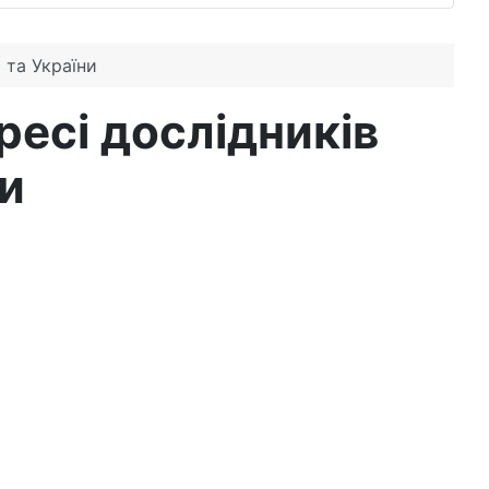
і та України
гресі дослідників
ни