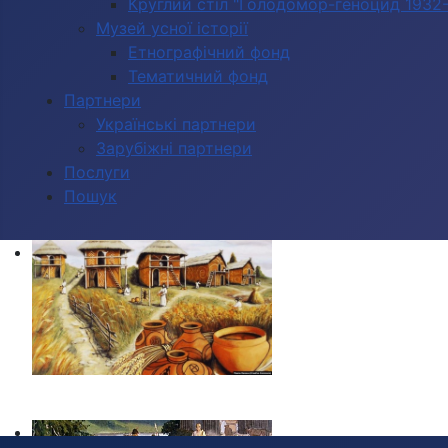
Круглий стіл "Голодомор-геноцид 1932-1
Музей усної історії
Етнографічний фонд
Тематичний фонд
Партнери
Українські партнери
Зарубіжні партнери
Послуги
Пошук