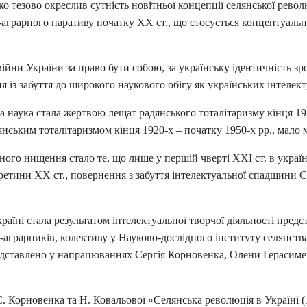
 тезово окреслив сутність новітньої концепції селянської революц
-аграрного наративу початку ХХ ст., що стосується концептуальн
ійни України за право бути собою, за українську ідентичність зрос
із забуття до широкого наукового обігу як українських інтелекту
на наука стала жертвою лещат радянського тоталітаризму кінця 1
нським тоталітаризмом кінця 1920-х – початку 1950-х рр., мало міс
ьного нищення стало те, що лише у першій чверті ХХІ ст. в украї
етини ХХ ст., повернення з забуття інтелектуальної спадщини Є
раїні стала результатом інтелектуальної творчої діяльності пред
аграрників, колективу у Науково-дослідного інституту селянства
редставлено у напрацюваннях Сергія Корновенка, Олени Герасимен
 С. Корновенка та Н. Ковальової «Селянська революція в Україні (