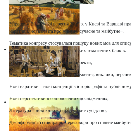
Упродовж 20, 22 – 24 вересня 2025 р. у Києві та Варшаві пра
наративи, нова освіта про минуле, сучасне та майбутнє».
Тематика конгресу стосувалася пошуку нових мов для опису і
Доповіді учасників стосувалися таких тематичних блоків:
Історична освіта в школах: Нові проекти;
Академічна історична освіта – обмеження, виклики, перспе
Нові наративи – нові концепції в історіографії та публічном
Нові перспективи в соціологічних дослідженнях;
Література – нові книжки про спільне сусідство;
Дезінформація і співпраця: Переговори про спільне майбутнє