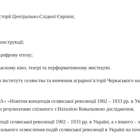
сторії Центрально-Східної Європи;
онструкції;
 цифрову епоху;
сучасному кіно, театрі та перформативному мистецтві.
 інституту селянства та вивчення аграрної історії Черкаського 
ітня концепція селянської революції 1902 – 1933 рр. в Україн
и результатами спільного з Наталією Ковальовою дослідження.
пції селянської революції 1902 – 1933 рр. в Україні, а з іншого 
ального осмислення подій селянської революції в Україні на поч