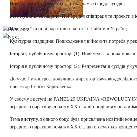
Нова культура пам'яті та політика пам'яті щодо сусідів;
Інституційна спадщина: Попередня співпраця та проекти з і
Нові музеї та нові наративи в контексті війни в Україні;
Культурна спадщина: Пошкодження війною та потреба у рек
Історія у публічному просторі (1): Нові медіа та нова мова в
Історія в публічному просторі (2): Репрезентації сусідів у 
До участі у конгресі долучився директор Науково-дослідного
професор Сергій Корновенко.
У своєму виступі на PANEL 29 UKRAINA «REWOLUCYJNA» «Нов
аграрного наративу початку ХХ ст.» він поділився останнім
Тема виступу, з одного боку, була присвячена новітній конце
аграрного наративу початку ХХ ст., що стосуються концепту