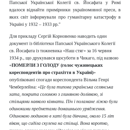
Папської Української Колегії св. Йосафата у Римі
вдалося віднайти примірники україномовної преси, в
яких світ інформували про гуманітарну катастрофу в
Україні у 1932 – 1933 рр."
Для прикладу Сергій Корновенко наводить один
документ із бібліотеки Папської Українського Колегії
св. Йосафата із
тижневика «Наш стяг» за 16 червня
1934 р., що друкувався щосуботи в Чикаго, під назвою
«
ПОМЕРЛИ З ГОЛОДУ (голос чужинецьких
кореспондентів про страхіття в Україні)
»
опубліковані спогади кореспондента Вільма Генрі
Чемберлейна: «
Це була типова українська селянська
хата, покрита соломою з глиняною долівкою, зі
стільцями навколо кімнати. Піч і поламане ліжко були
одинокими предметами домашнього урядження.
Одинокою людиною в хаті була дівчина, около 15 літ
віком, що сиділа скулена на стільці. Вона коротко,