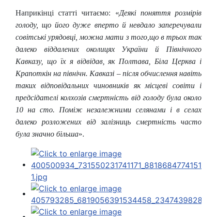
Наприкінці статті читаємо: «
Деякі поняття розмірів
голоду, що його дуже вперто й невдало заперечували
совітські урядовці, можна мати з того,що в трьох так
далеко віддалених околицях України й Північного
Кавказу, що їх я відвідав, як Полтава, Біла Церква і
Крапоткін на північн. Кавказі – після обчислення навіть
таких відповідальних чиновників як місцеві совіти і
предсідателі колхозів смертність від голоду була около
10 на сто. Поміж незалежними селянами і в селах
далеко розложених від залізниць смертність часто
була значно більша
».