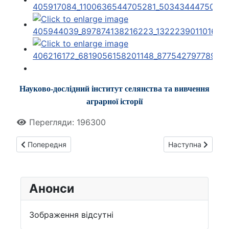
Науково-дослідний інститут селянства та вивчення
аграрної історії
Перегляди: 196300
Попередня стаття: Голодомор-геноцид 1932 – 1933 рр. в Ук
Наступна стаття:
Попередня
Наступна
Анонси
Зображення відсутні