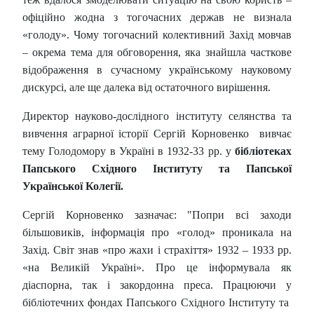
офіційно жодна з тогочасних держав не визнала
«голоду». Чому тогочасний колективний Захід мовчав
– окрема тема для обговорення, яка знайшла часткове
відображення в сучасному українському науковому
дискурсі, але ще далека від остаточного вирішення.
Директор науково-дослідного інституту селянства та
вивчення аграрної історії Сергій Корновенко вивчає
тему Голодомору в Україні в 1932-33 рр. у
бібліотеках
Папського Східного Інституту та Папської
Української Колегії.
Сергій Корновенко зазначає: "Попри всі заходи
більшовиків, інформація про «голод» проникала на
Захід. Світ знав «про жахи і страхіття» 1932 – 1933 рр.
«на Великій Україні». Про це інформувала як
діаспорна, так і закордонна преса. Працюючи у
бібліотечних фондах Папського Східного Інституту та