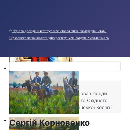
©
Науково-дослідний інститут селянства та вивчення аграрної історії
Черкаського національного університету імені Богдана Хмельницького
Ви тут:
Головна
Сергій Корновенко опрацював фонди
наукових бібліотек Папського Східного
Інституту та Папської Української Колегії
Сергій Корновенко