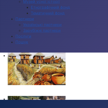
Музей усної історії
Етнографічний фонд
Тематичний фонд
Партнери
Українські партнери
Зарубіжні партнери
Послуги
Пошук