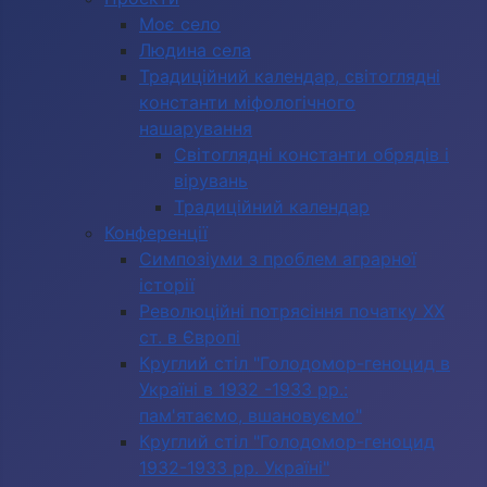
Моє село
Людина села
Традиційний календар, світоглядні
константи міфологічного
нашарування
Світоглядні константи обрядів і
вірувань
Традиційний календар
Конференції
Симпозіуми з проблем аграрної
історії
Революційні потрясіння початку ХХ
ст. в Європі
Круглий стіл "Голодомор-геноцид в
Україні в 1932 -1933 рр.:
пам'ятаємо, вшановуємо"
Круглий стіл "Голодомор-геноцид
1932-1933 рр. Україні"