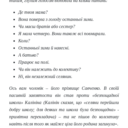
тихим, глухим голосом відповіла на кілька питань:
Де твоя мама?
Вона померла з голоду останньої зими.
Чи маєш братів або сестер?
Я мала четверо. Вони також всі повмирали.
Коли?
Останньої зими й навесні.
А батько?
Працює на полі.
Чи він належить до колективу?
Ні, він незалежний селянин.
Ось вам чоловік – його прізвище Савченко. В своїй
пасивній завзятости він став проти «безпощадної
школи» Калініна (Калінін сказав, що «селяни перейшли
добру школу; для деяких та школа була безпощадна» -
примітна перекладача) – та не пішов до колєктиву
навіть після того як майже ціла його родина загинула
».