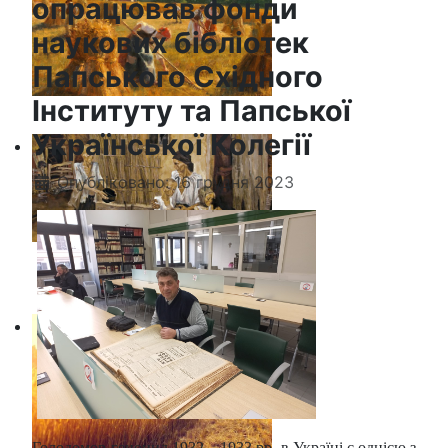
опрацював фонди
наукових бібліотек
Папського Східного
Інституту та Папської
Української Колегії
Опубліковано: 16 грудня 2023
Голодомор-геноцид 1932 – 1933 рр. в Україні є однією з