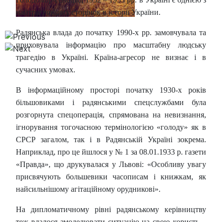
найтрагічніших сторінок в історії України.
Радянська влада до початку 1990-х рр. замовчувала та
приховувала інформацію про масштабну людську
трагедію в Україні. Країна-агресор не визнає і в
сучасних умовах.
В інформаційному просторі початку 1930-х років
більшовиками і радянськими спецслужбами була
розгорнута спецоперація, спрямована на невизнання,
ігнорування тогочасною термінологією «голоду» як в
СРСР загалом, так і в Радянській Україні зокрема.
Наприклад, про це йшлося у № 1 за 08.01.1933 р. газети
«Правда», що друкувалася у Львові: «Особливу увагу
присвячують большевики часописам і книжкам, як
найсильнішому агітаційному орудникові».
На дипломатичному рівні радянському керівництву
теж вдалося змоделювати ситуацію на свою користь –