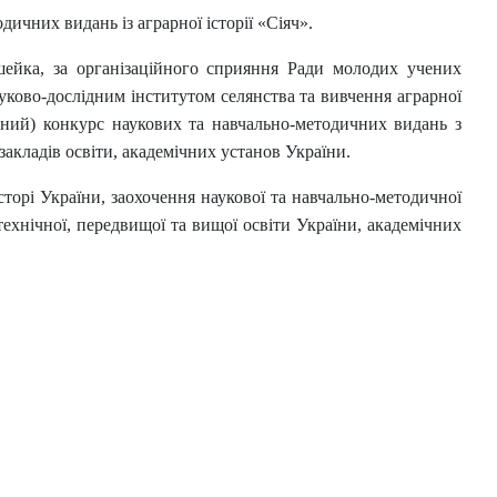
ичних видань із аграрної історії «Сіяч».
шейка, за організаційного сприяння Ради молодих учених
ауково-дослідним інститутом селянства та вивчення аграрної
ьний) конкурс наукових та навчально-методичних видань з
акладів освіти, академічних установ України.
сторі України, заохочення наукової та навчально-методичної
технічної, передвищої та вищої освіти України, академічних