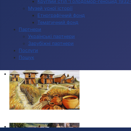
Круглий стіл "Голодомор-геноцид 1932-1
Музей усної історії
Етнографічний фонд
Тематичний фонд
Партнери
Українські партнери
Зарубіжні партнери
Послуги
Пошук