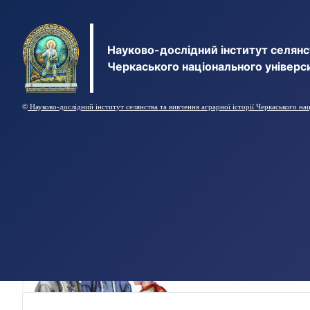
Науково-дослідний інститут селянст
Черкаського національного універс
©
Науково-дослідний інститут селянства та вивчення аграрної історії Черкаського на