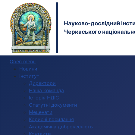
Науково-дослідний інстит
Черкаського національно
Open menu
Новини
Інститут
Директори
Наша команда
Історія НДІС
Статутні документи
Меценати
Корисні посилання
Академічна доброчесність
Контакти