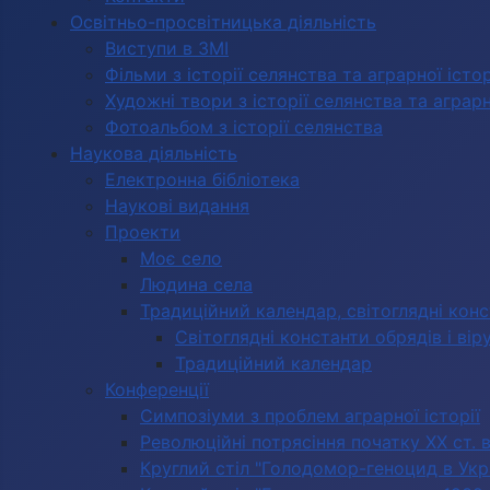
Освітньо-просвітницька діяльність
Виступи в ЗМІ
Фільми з історії селянства та аграрної істор
Художні твори з історії селянства та аграрно
Фотоальбом з історії селянства
Наукова діяльність
Електронна бібліотека
Наукові видання
Проекти
Моє село
Людина села
Традиційний календар, світоглядні кон
Світоглядні константи обрядів і вір
Традиційний календар
Конференції
Симпозіуми з проблем аграрної історії
Революційні потрясіння початку ХХ ст. 
Круглий стіл "Голодомор-геноцид в Укра