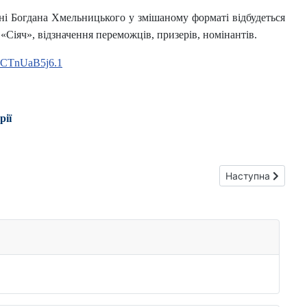
ні Богдана Хмельницького у змішаному форматі відбудеться
«Сіяч», відзначення переможців, призерів, номінантів.
VCTnUaB5j6.1
рії
Наступна стаття:
Наступна