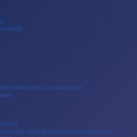
ії
ї історії
станти міфологічного нашарування
увань
в Європі
їні в 1932 -1933 рр.: пам'ятаємо, вшановуємо"