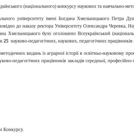
країнського (національного) конкурсу наукових та навчально-метод
ального університету імені Богдана Хмельницького Петра Ду
дповідно до наказу ректора Університету Олександра Черевка, Н
огдана Хмельницького було оголошено Всеукраїнський (націонал
ли
25
науково-педагогічних, наукових, педагогічних працівників з
методичних видань із аграрної історії в освітньо-науковому про
ауково-педагогічних працівників закладів середньої, професійно-
и Конкурсу.