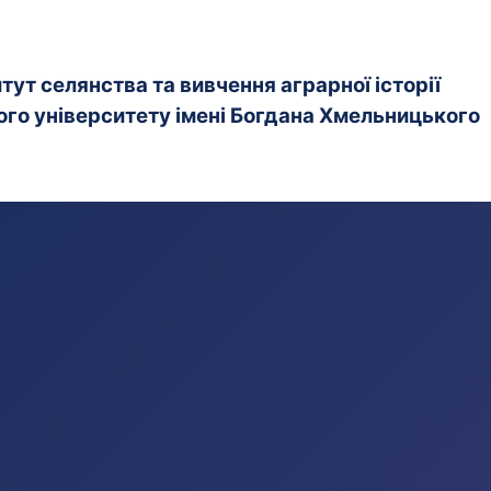
ут селянства та вивчення аграрної історії
го університету імені Богдана Хмельницького