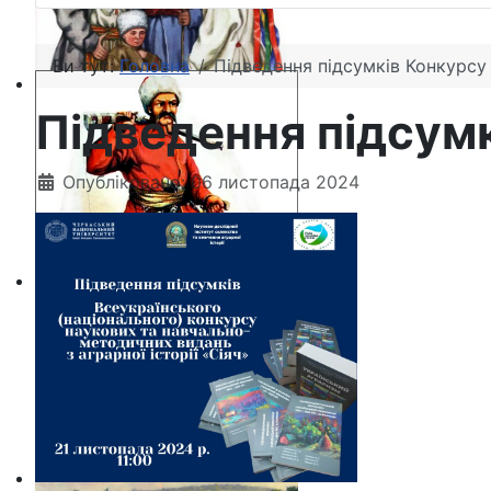
Ви тут:
Головна
Підведення підсумків Конкурсу
Підведення підсум
Опубліковано: 06 листопада 2024