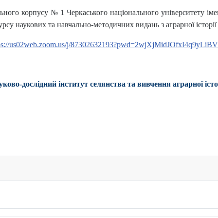
ьного корпусу № 1 Черкаського національного університету іме
рсу наукових та навчально-методичних видань з аграрної історії 
ps://us02web.zoom.us/j/87302632193?pwd=2wjXjMidJOfxI4q9yLiB
уково-дослідний інститут селянства та вивчення аграрної істо
оді