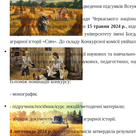
21 листопада 2024 р. відбудеться підведення підсумків Всеу
За підтримки члена Наглядової ради Черкаського націон
Міністерства освіти і науки України
15 травня 2024 р.
, ві
історії Черкаського національного університету імені Б
аграрної історії «Сіяч». До складу Конкурсної комісії увійш
Його мета полягала у популяризації наукових та навчально-
роботи здобувачів вищої освіти, наукових, педагогічних, н
установ.
Із-поміж номінацій конкурсу:
- монографія;
- підручник/посібник/курс лекцій/методичні матеріали;
- збірник документів і матеріалів із аграрної історії.
4 листопада 2024 р.
Конкурсна комісія затвердила результат