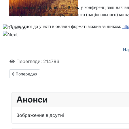
21 листопада 2024 р. об 11.00 год.
у конференц-залі навчал
підведення підсумків Всеукраїнського (національного) конку
Доєднатися до участі в онлайн форматі можна за лінком:
htt
На
Перегляди: 214796
Попередня стаття: Запрошуємо до участі в науковому зах
Попередня
Анонси
Зображення відсутні