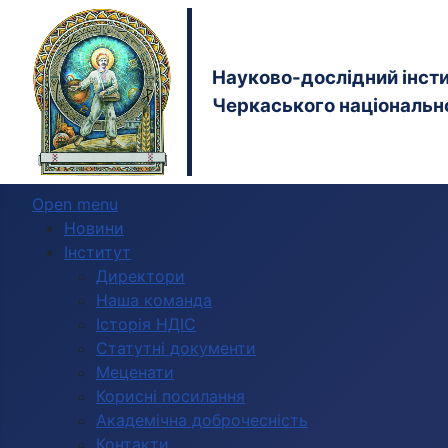
Науково-дослідний інстит
Черкаського національно
Open menu
Новини
Інститут
Директори
Наша команда
Історія НДІС
Статутні документи
Меценати
Корисні посилання
Академічна доброчесність
Контакти