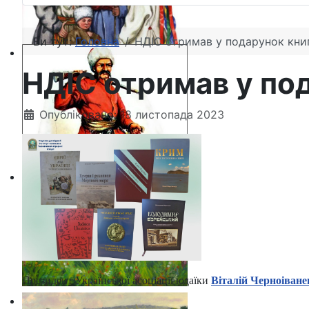
Ви тут:
Головна
НДІС отримав у подарунок книг
НДІС отримав у под
Опубліковано: 18 листопада 2023
Президент Української асоціації юдаїки
Віталій Черноіване