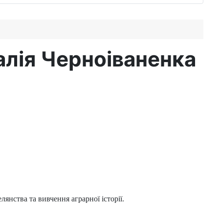
алія Черноіваненка
янства та вивчення аграрної історії.