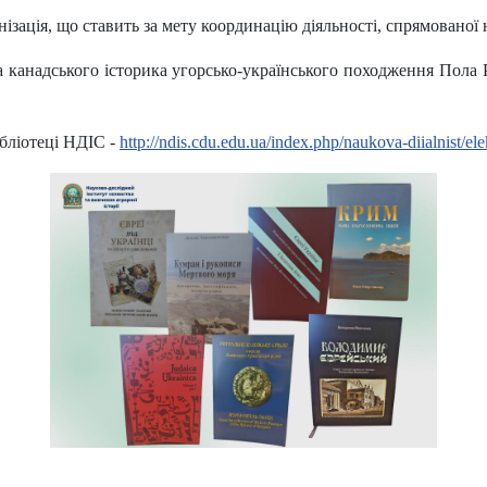
ізація, що ставить за мету координацію діяльності, спрямованої 
та канадського історика угорсько-українського походження Пол
бліотеці НДІС -
http://ndis.cdu.edu.ua/index.php/naukova-diialnist/el