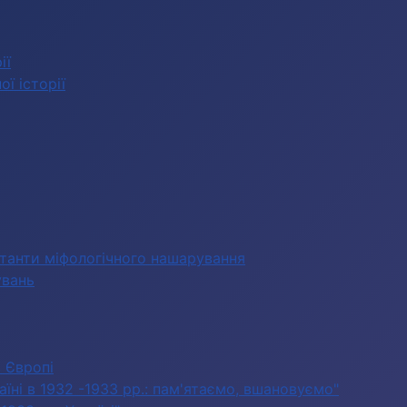
ії
ї історії
станти міфологічного нашарування
увань
в Європі
їні в 1932 -1933 рр.: пам'ятаємо, вшановуємо"