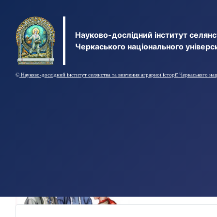
Науково-дослідний інститут селянст
Черкаського національного універс
©
Науково-дослідний інститут селянства та вивчення аграрної історії Черкаського на