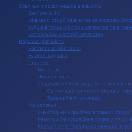
Освітньо-просвітницька діяльність
Виступи в ЗМІ
Фільми з історії селянства та аграрної істор
Художні твори з історії селянства та аграрно
Фотоальбом з історії селянства
Наукова діяльність
Електронна бібліотека
Наукові видання
Проекти
Моє село
Людина села
Традиційний календар, світоглядні кон
Світоглядні константи обрядів і вір
Традиційний календар
Конференції
Симпозіуми з проблем аграрної історії
Революційні потрясіння початку ХХ ст. 
Круглий стіл "Голодомор-геноцид в Укра