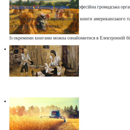
Українська асоціація юдаїки
– професійна громадська орган
Із-поміж отриманих примірників - книги американського 
та Віталія Черноіваненка.
Із окремими книгами можна ознайомитися в Електронній бі