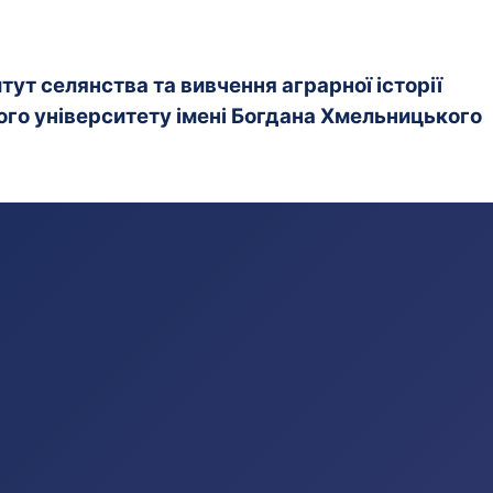
ут селянства та вивчення аграрної історії
го університету імені Богдана Хмельницького