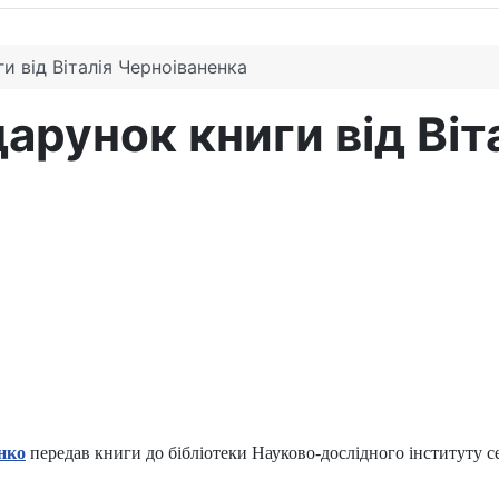
и від Віталія Черноіваненка
арунок книги від Віт
нко
передав книги до бібліотеки Науково-дослідного інституту сел