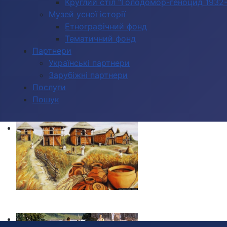
Круглий стіл "Голодомор-геноцид 1932-1
Музей усної історії
Етнографічний фонд
Тематичний фонд
Партнери
Українські партнери
Зарубіжні партнери
Послуги
Пошук