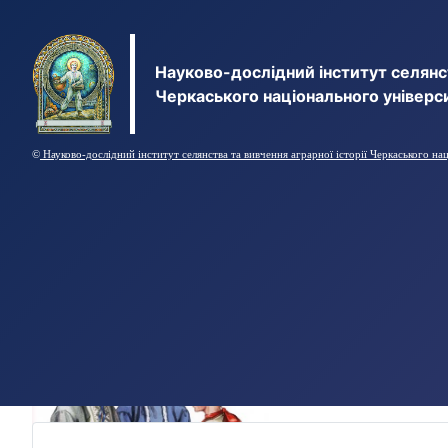
Науково-дослідний інститут селянст
Черкаського національного універс
©
Науково-дослідний інститут селянства та вивчення аграрної історії Черкаського на