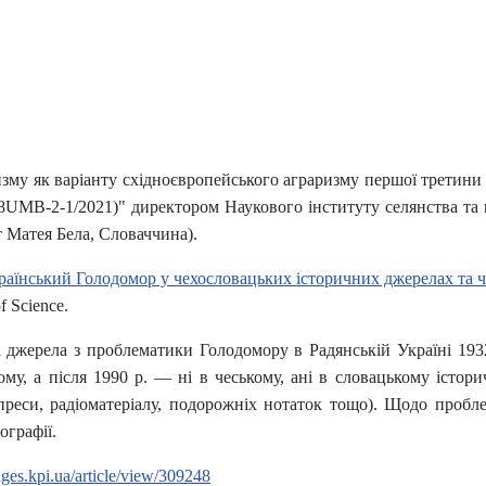
изму як варіанту східноєвропейського аграризму першої третини 
 008UMB-2-1/2021)" директором Наукового інституту селянства та
 Матея Бела, Словаччина).
раїнський Голодомор у чехословацьких історичних джерелах та чес
 Science.
ні джерела з проблематики Голодомору в Радянській Україні 193
му, а після 1990 р. — ні в чеському, ані в словацькому істори
преси, радіоматеріалу, подорожніх нотаток тощо). Щодо пробл
ографії.
pages.kpi.ua/article/view/309248