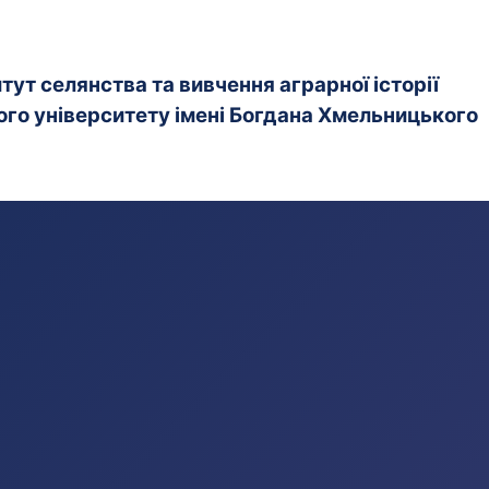
ут селянства та вивчення аграрної історії
го університету імені Богдана Хмельницького