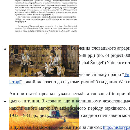
Реалізація наукового проєкту "Вивчення словацького аграр
міністра Чехословаччини (1935 – 1938 рр.) (no. of project
наукову співпрацю з професором Michal Šmigeľ (Університет
За її результатами науковці опублікували спільну працю "
Ук
історії
", який включено до наукометричної бази даних Web of
Автори статті проаналізували чеські та словацькі історич
цього питання. З’ясовано, що в колишньому чехословацько
накопиченого матеріалу міжвоєнного періоду (архівного, 
1932–1933 рр., не було опубліковано жодної спеціальної мон
Із публікацією можна ознайомитися за лінком:
http://history