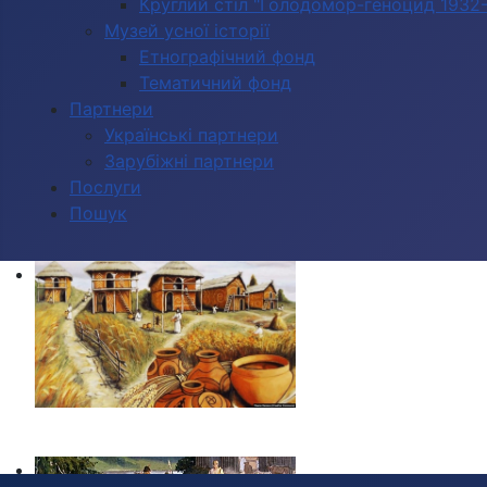
Круглий стіл "Голодомор-геноцид 1932-1
Музей усної історії
Етнографічний фонд
Тематичний фонд
Партнери
Українські партнери
Зарубіжні партнери
Послуги
Пошук