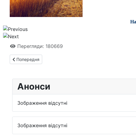
На
Перегляди: 180669
Попередня стаття: Наукова публікація працівників НДІСВА
Попередня
Анонси
Зображення відсутні
Зображення відсутні