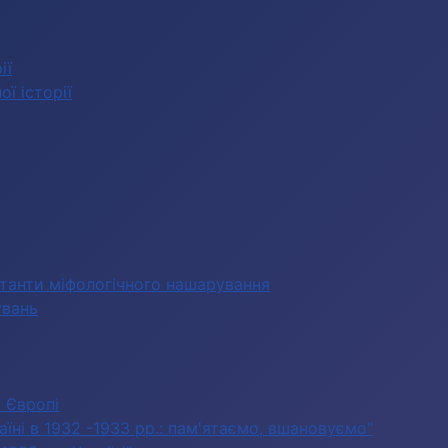
ії
ї історії
станти міфологічного нашарування
увань
в Європі
їні в 1932 -1933 рр.: пам'ятаємо, вшановуємо"