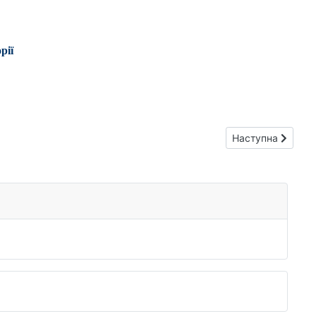
рії
Наступна стаття:
Наступна