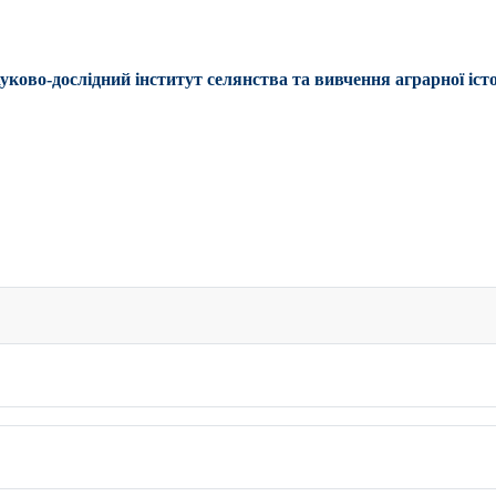
уково-дослідний інститут селянства та вивчення аграрної істо
І