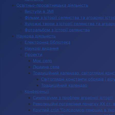
Освітньо-просвітницька діяльність
Виступи в ЗМІ
Фільми з історії селянства та аграрної істор
Художні твори з історії селянства та аграрно
Фотоальбом з історії селянства
Наукова діяльність
Електронна бібліотека
Наукові видання
Проекти
Моє село
Людина села
Традиційний календар, світоглядні кон
Світоглядні константи обрядів і вір
Традиційний календар
Конференції
Симпозіуми з проблем аграрної історії
Революційні потрясіння початку ХХ ст. 
Круглий стіл "Голодомор-геноцид в Укра