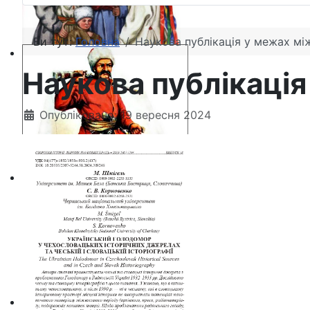
Ви тут:
Головна
Наукова публікація у межах м
Наукова публікаці
Опубліковано: 19 вересня 2024