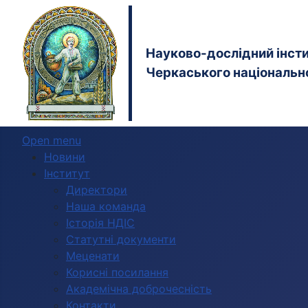
Науково-дослідний інстит
Черкаського національно
Open menu
Новини
Інститут
Директори
Наша команда
Історія НДІС
Статутні документи
Меценати
Корисні посилання
Академічна доброчесність
Контакти