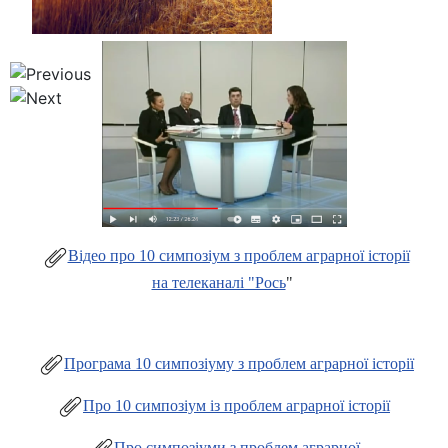
Відео про 10 симпозіум з проблем аграрної історії
на телеканалі "Рось
"
Програма 10 симпозіуму з проблем аграрної історії
Про 10 симпозіум із проблем аграрної історії
Про симпозіуми з проблем аграрної