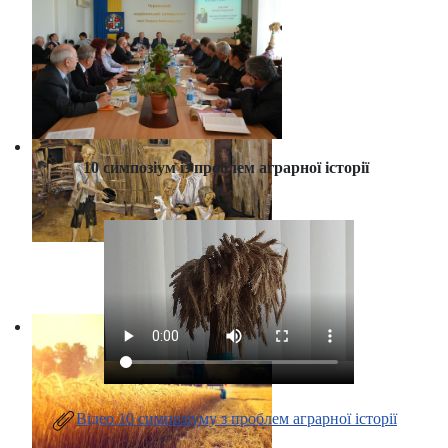
10 симпозіум із проблем аграрної історії
Відео 10 симпозіуму з проблем аграрної історії