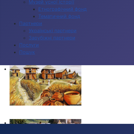
Музей усної історії
Етнографічний фонд
Тематичний фонд
Партнери
Українські партнери
Зарубіжні партнери
Послуги
Пошук