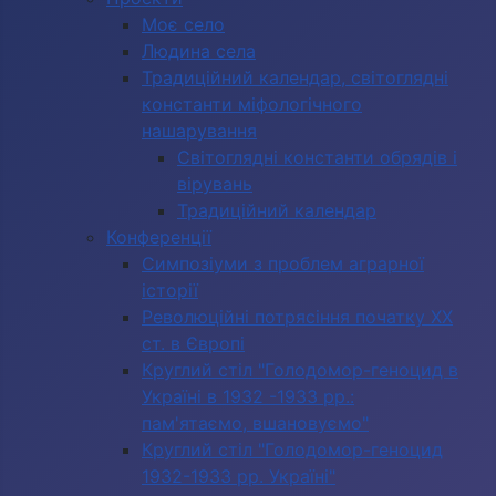
Моє село
Людина села
Традиційний календар, світоглядні
константи міфологічного
нашарування
Світоглядні константи обрядів і
вірувань
Традиційний календар
Конференції
Симпозіуми з проблем аграрної
історії
Революційні потрясіння початку ХХ
ст. в Європі
Круглий стіл "Голодомор-геноцид в
Україні в 1932 -1933 рр.:
пам'ятаємо, вшановуємо"
Круглий стіл "Голодомор-геноцид
1932-1933 рр. Україні"