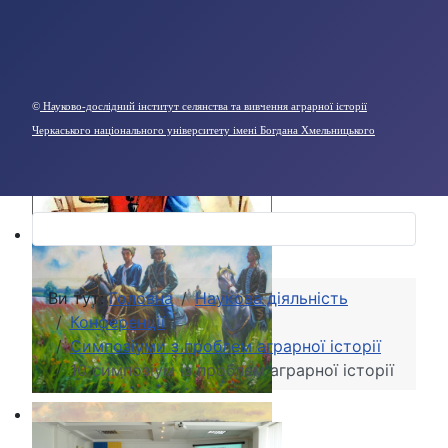
©
Науково-дослідний інститут селянства та вивчення аграрної історії
Черкаського національного університету імені Богдана Хмельницького
Ви тут:
Головна
Наукова діяльність
Конференції
Симпозіуми з проблем аграрної історії
10 симпозіум із проблем аграрної історії