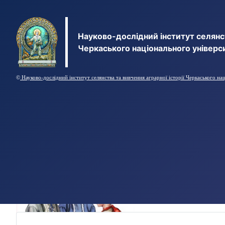
Науково-дослідний інститут селянст
Черкаського національного універс
©
Науково-дослідний інститут селянства та вивчення аграрної історії Черкаського на