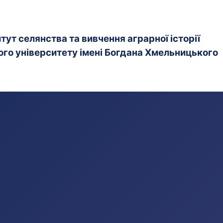
ут селянства та вивчення аграрної історії
го університету імені Богдана Хмельницького