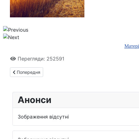
Матері
Перегляди: 252591
Попередня стаття: 3 симпозіум із проблем аграрної історії
Попередня
Анонси
Зображення відсутні