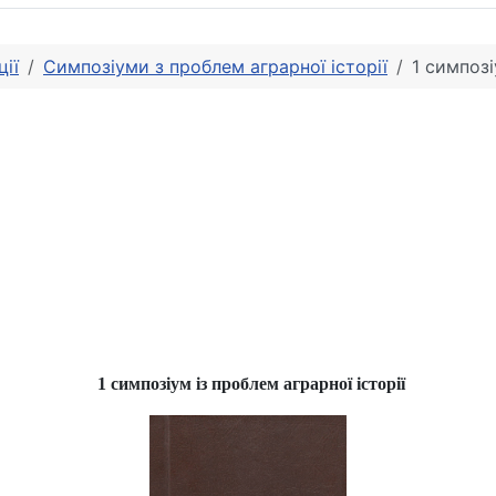
ії
Симпозіуми з проблем аграрної історії
1 симпозі
1 симпозіум із проблем аграрної історії