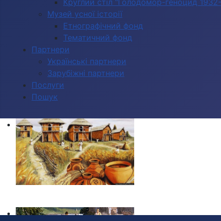
Круглий стіл "Голодомор-геноцид 1932-1
Музей усної історії
Етнографічний фонд
Тематичний фонд
Партнери
Українські партнери
Зарубіжні партнери
Послуги
Пошук