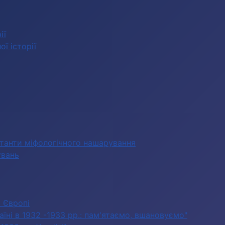
ії
ї історії
станти міфологічного нашарування
увань
в Європі
їні в 1932 -1933 рр.: пам'ятаємо, вшановуємо"