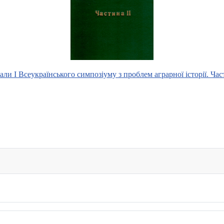
али І Всеукраїнського симпозіуму з проблем аграрної історії. Част