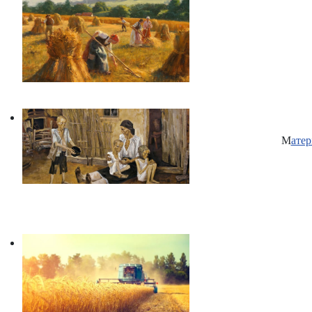
М
атер