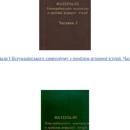
іали І Всеукраїнського симпозіуму з проблем аграрної історії. Час