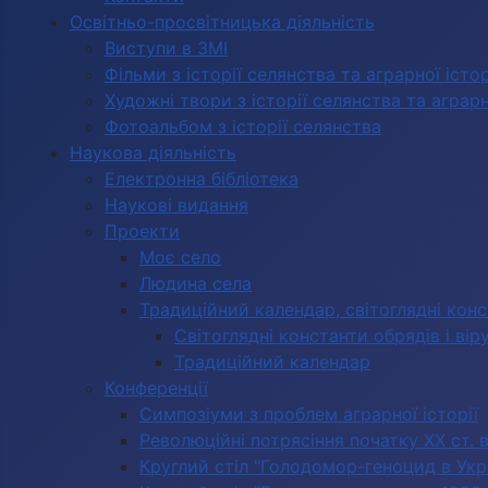
Освітньо-просвітницька діяльність
Виступи в ЗМІ
Фільми з історії селянства та аграрної істор
Художні твори з історії селянства та аграрно
Фотоальбом з історії селянства
Наукова діяльність
Електронна бібліотека
Наукові видання
Проекти
Моє село
Людина села
Традиційний календар, світоглядні кон
Світоглядні константи обрядів і вір
Традиційний календар
Конференції
Симпозіуми з проблем аграрної історії
Революційні потрясіння початку ХХ ст. 
Круглий стіл "Голодомор-геноцид в Укра