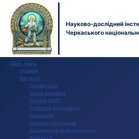
Науково-дослідний інстит
Черкаського національно
Open menu
Новини
Інститут
Директори
Наша команда
Історія НДІС
Статутні документи
Меценати
Корисні посилання
Академічна доброчесність
Контакти