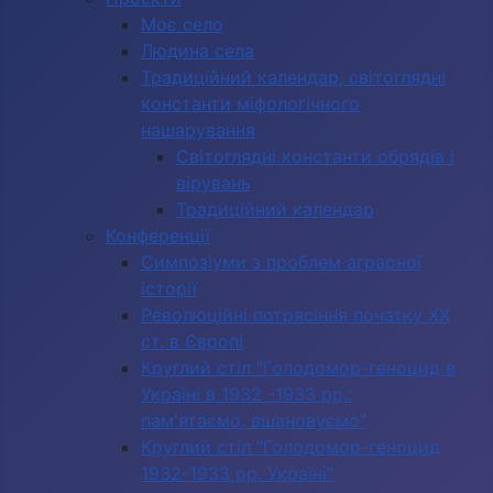
Моє село
Людина села
Традиційний календар, світоглядні
константи міфологічного
нашарування
Світоглядні константи обрядів і
вірувань
Традиційний календар
Конференції
Симпозіуми з проблем аграрної
історії
Революційні потрясіння початку ХХ
ст. в Європі
Круглий стіл "Голодомор-геноцид в
Україні в 1932 -1933 рр.:
пам'ятаємо, вшановуємо"
Круглий стіл "Голодомор-геноцид
1932-1933 рр. Україні"