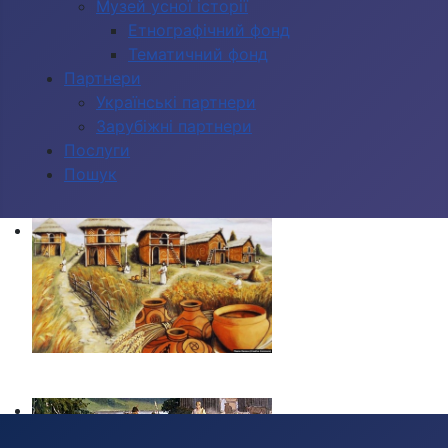
Музей усної історії
Етнографічний фонд
Тематичний фонд
Партнери
Українські партнери
Зарубіжні партнери
Послуги
Пошук