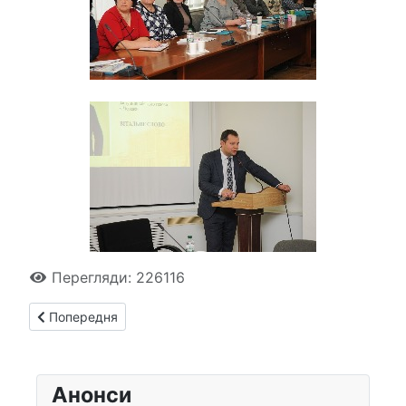
Перегляди: 226116
Попередня стаття: Революційні потрясіння початку ХХ ст. в
Попередня
Анонси