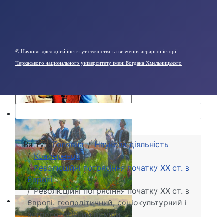
©
Науково-дослідний інститут селянства та вивчення аграрної історії
Черкаського національного університету імені Богдана Хмельницького
Ви тут:
Головна
Наукова діяльність
Конференції
Революційні потрясіння початку ХХ ст. в
Європі
Революційні потрясіння початку ХХ ст. в
Європі: геополітичний, соціокультурний і
антропологічний виміри