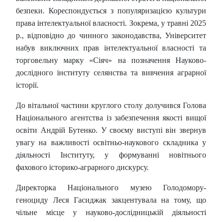
безпеки. Кореспондується з популяризацією культури
права інтелектуальної власності. Зокрема, у травні 2025
р., відповідно до чинного законодавства, Університет
набув виключних прав інтелектуальної власності та
торговельну марку «Сіяч» на позначення Науково-
дослідного інституту селянства та вивчення аграрної
історії.
До вітальної частини круглого столу долучився Голова
Національного агентства із забезпечення якості вищої
освіти Андрій Бутенко. У своєму виступі він звернув
увагу на важливості освітньо-наукового складника у
діяльності Інституту, у формуванні новітнього
фахового історико-аграрного дискурсу.
Директорка Національного музею Голодомору-
геноциду Леся Гасиджак закцентувала на тому, що
чільне місце у науково-дослідницькій діяльності