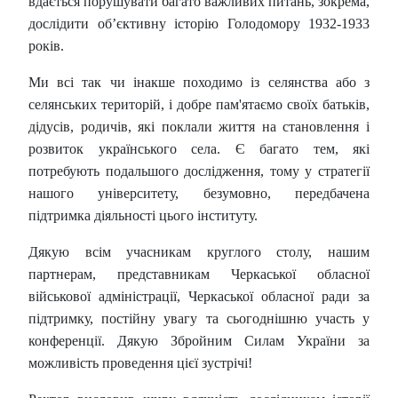
вдається порушувати багато важливих питань, зокрема,
дослідити об’єктивну історію Голодомору 1932-1933
років.
Ми всі так чи інакше походимо із селянства або з
селянських територій, і добре пам'ятаємо своїх батьків,
дідусів, родичів, які поклали життя на становлення і
розвиток українського села. Є багато тем, які
потребують подальшого дослідження, тому у стратегії
нашого університету, безумовно, передбачена
підтримка діяльності цього інституту.
Дякую всім учасникам круглого столу, нашим
партнерам, представникам Черкаської обласної
військової адміністрації, Черкаської обласної ради за
підтримку, постійну увагу та сьогоднішню участь у
конференції. Дякую Збройним Силам України за
можливість проведення цієї зустрічі!