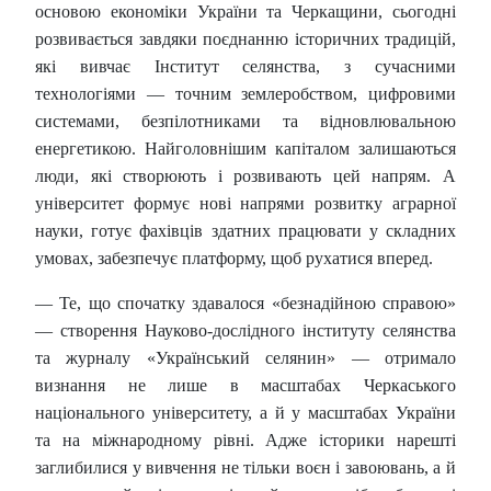
основою економіки України та Черкащини, сьогодні
розвивається завдяки поєднанню історичних традицій,
які вивчає Інститут селянства, з сучасними
технологіями — точним землеробством, цифровими
системами, безпілотниками та відновлювальною
енергетикою. Найголовнішим капіталом залишаються
люди, які створюють і розвивають цей напрям. А
університет формує нові напрями розвитку аграрної
науки, готує фахівців здатних працювати у складних
умовах, забезпечує платформу, щоб рухатися вперед.
— Те, що спочатку здавалося «безнадійною справою»
— створення Науково-дослідного інституту селянства
та журналу «Український селянин» — отримало
визнання не лише в масштабах Черкаського
національного університету, а й у масштабах України
та на міжнародному рівні. Адже історики нарешті
заглибилися у вивчення не тільки воєн і завоювань, а й