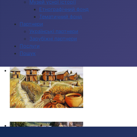
Музей усної історії
Етнографічний фонд
Тематичний фонд
Партнери
Українські партнери
Зарубіжні партнери
Послуги
Пошук