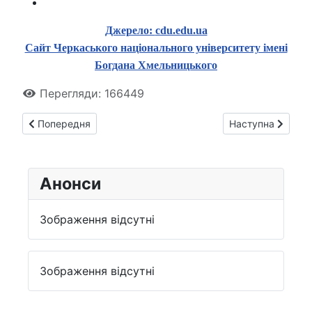
Джерело:
cdu.edu.ua
Сайт Черкаського національного університету імені
Богдана Хмельницького
Перегляди: 166449
Попередня стаття: Привітання від наукової спільноти із на
Наступна стаття:
Попередня
Наступна
Анонси
Зображення відсутні
Зображення відсутні