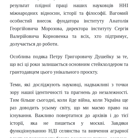
результат плідної праці наших науковців ННІ
міжнародних відносин, історії та філософії. Вагомий
особистий внесок фундатора інституту Анатолія
Георгійовича Морозова, директора інституту Сергія
Валерійовича Корновенка та всіх, хто підтримує,
долучається до роботи.
Особлива подяка Петру Григоровичу Душейку за те,
що всі ці роки залишається основним стейкхолдером та
грантодавцем цього унікального проєкту.
Теми, які досліджують науковці, надважливі з точки
зору нашої ідентичності та прагнень до незалежності.
Тим більше сьогодні, коли йде війна, коли Україна ще
раз доводить усьому світу, що ми маємо право на
існування. Важливо повертатися до архівів і до тієї
історії, яка не пишеться у москві. Завдяки
функціонуванню НДІ селянства та вивчення аграрної