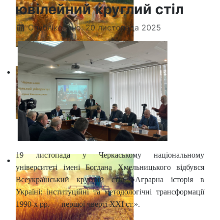
ювілейний круглий стіл
Опубліковано: 20 листопада 2025
19 листопада у Черкаському національному
університеті імені Богдана Хмельницького відбувся
Всеукраїнський круглий стіл «Аграрна історія в
Україні: інституційні та методологічні трансформації
1990-х рр. — першої чверті ХХІ ст.».