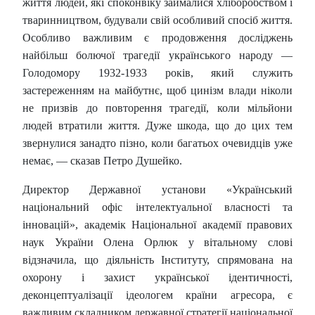
життя людей, які споконвіку займалися хліборобством і
тваринництвом, будували свій особливий спосіб життя.
Особливо важливим є продовження досліджень
найбільш болючої трагедії українського народу —
Голодомору 1932-1933 років, який служить
застереженням на майбутнє, щоб цинізм влади ніколи
не призвів до повторення трагедії, коли мільйони
людей втратили життя. Дуже шкода, що до цих тем
звернулися занадто пізно, коли багатьох очевидців уже
немає, — сказав Петро Душейко.
Директор Державної установи «Український
національний офіс інтелектуальної власності та
інновацій», академік Національної академії правових
наук України Олена Орлюк у вітальному слові
відзначила, що діяльність Інституту, спрямована на
охорону і захист української ідентичності,
деконцептуалізації ідеологем країни агресора, є
важливим складником державної стратегії національної