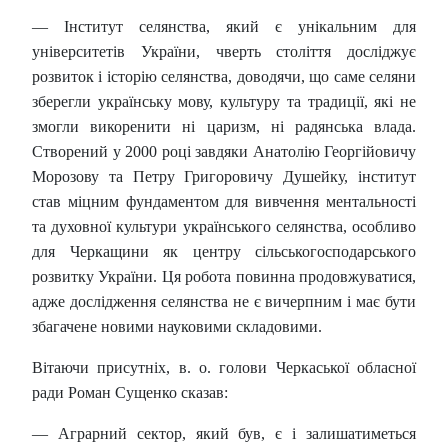
— Інститут селянства, який є унікальним для
університетів України, чверть століття досліджує
розвиток і історію селянства, доводячи, що саме селяни
зберегли українську мову, культуру та традиції, які не
змогли викоренити ні царизм, ні радянська влада.
Створений у 2000 році завдяки Анатолію Георгійовичу
Морозову та Петру Григоровичу Душейку, інститут
став міцним фундаментом для вивчення ментальності
та духовної культури українського селянства, особливо
для Черкащини як центру сільськогосподарського
розвитку України. Ця робота повинна продовжуватися,
адже дослідження селянства не є вичерпним і має бути
збагачене новими науковими складовими.
Вітаючи присутніх, в. о. голови Черкаської обласної
ради Роман Сущенко сказав:
— Аграрний сектор, який був, є і залишатиметься