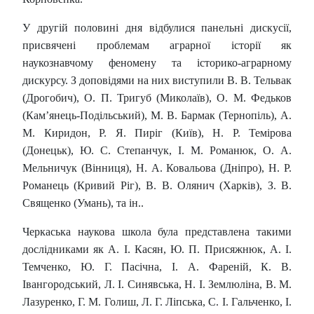
У другій половині дня відбулися панельні дискусії,
присвячені проблемам аграрної історії як
наукознавчому феномену та історико-аграрному
дискурсу. З доповідями на них виступили В. В. Тельвак
(Дрогобич), О. П. Тригуб (Миколаїв), О. М. Федьков
(Кам’янець-Подільський), М. В. Бармак (Тернопіль), А.
М. Киридон, Р. Я. Пиріг (Київ), Н. Р. Темірова
(Донецьк), Ю. С. Степанчук, І. М. Романюк, О. А.
Мельничук (Вінниця), Н. А. Ковальова (Дніпро), Н. Р.
Романець (Кривий Ріг), В. В. Олянич (Харків), З. В.
Священко (Умань), та ін..
Черкаська наукова школа була представлена такими
дослідниками як А. І. Касян, Ю. П. Присяжнюк, А. І.
Темченко, Ю. Г. Пасічна, І. А. Фареній, К. В.
Івангородський, Л. І. Синявська, Н. І. Землюліна, В. М.
Лазуренко, Г. М. Голиш, Л. Г. Ліпська, С. І. Гальченко, І.