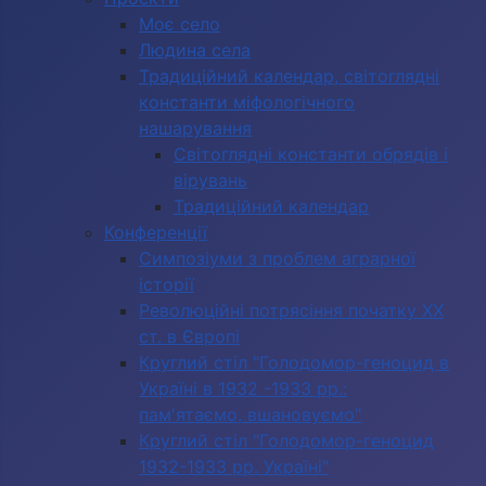
Моє село
Людина села
Традиційний календар, світоглядні
константи міфологічного
нашарування
Світоглядні константи обрядів і
вірувань
Традиційний календар
Конференції
Симпозіуми з проблем аграрної
історії
Революційні потрясіння початку ХХ
ст. в Європі
Круглий стіл "Голодомор-геноцид в
Україні в 1932 -1933 рр.:
пам'ятаємо, вшановуємо"
Круглий стіл "Голодомор-геноцид
1932-1933 рр. Україні"