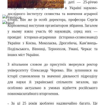
Його було присвячено знаменній даті — 25-річчю
створення нині добре відомого в Україні науково-
дослідного інституту селянства та вивчення аграрної
історії. Він же (в особі директора, професора Сергія
Корновенка) виступив організатором зібрання. Загалом
у ньому взяло участь 60 науковців, серед них —
провідні історики-аграрники (історики-селянознавці)
України з Києва, Миколаєва, Дрогобича, Кам’янець-
Подільського, Вінниці, Тернополя, Умані, Черкас та
інших міст України.
З вітальним словом до присутніх звернувся ректор
університету Олександр Черевко. Він зупинився на
історії становлення та значенні діяльності підрозділу
для науки й української спільноти загалом, що
особливо актуально в умовах відбиття російського
повномасштабного вторгнення.
- За ці 25 років зроблено надзвичайно багато. Це