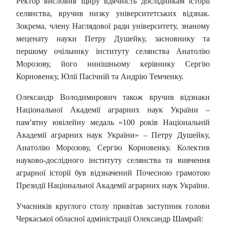
Ректор висловив щиру вдячність дослідникам історії
селянства, вручив низку університетських відзнак.
Зокрема, члену Наглядової ради університету, знаному
меценату науки Петру Душейку, засновнику та
першому очільнику інституту селянства Анатолію
Морозову, його нинішньому керівнику Сергію
Корновенку, Юлії Пасічній та Андрію Темченку.
Олександр Володимирович також вручив відзнаки
Національної Академії аграрних наук України –
пам’ятну ювілейну медаль «100 років Національній
Академії аграрних наук України» – Петру Душейку,
Анатолію Морозову, Сергію Корновенку. Колектив
науково-дослідного інституту селянства та вивчення
аграрної історії був відзначений Почесною грамотою
Президії Національної Академії аграрних наук України.
Учасників круглого столу привітав заступник голови
Черкаської обласної адміністрації Олександр Шамрай: