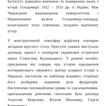
Інституту відведено вивченню та поширенню знань з
історії Голодомору 1932 – 1933 рр. в Україні. Між
Черкаським національним університетом і
Національним музеєм Голодомору-геноциду
налагоджену тісну співпрацю, укладено відповідну
угоду.
У конструктивній атмосфері відбулося пленарне
засідання круглого столу. Присутні уважно вислухали
доповідь одного з патріархів української історичної
науки Станіслава Кульчицького. У режимі онлайн-
приєднання він повідав про історію народження
всеукраїнського наукового центру аграрної історії в
Черкасах, наголосив на найбільш яскравих сторінках
його розбудови, відзначив роль фундаторів.
Насиченими інноваційними ідеями та узагальненнями,
оригінальними робочими гіпотезами були доповіді
Анатолія Морозова, Віталія Масненка, Сергія
Корновенка.