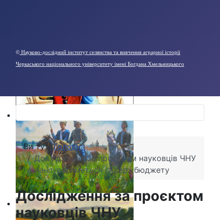
©
Науково-дослідний інститут селянства та вивчення аграрної історії
Черкаського національного університету імені Богдана Хмельницького
Ви тут:
Головна
Дослідження за проєктом науковців ЧНУ
фінансуватиметься із держбюджету
Дослідження за проєктом
науковців ЧНУ