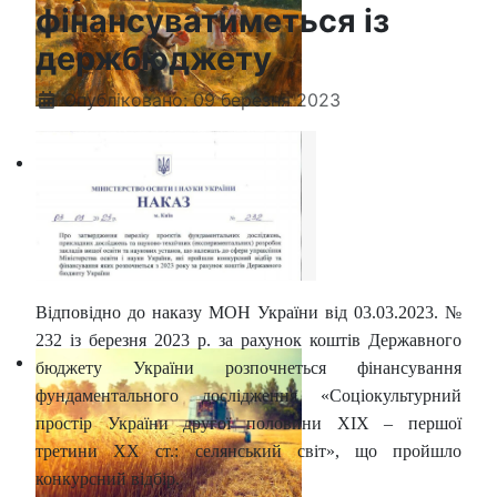
фінансуватиметься із
держбюджету
Опубліковано: 09 березня 2023
Відповідно до наказу МОН України від 03.03.2023. №
232 із березня 2023 р. за рахунок коштів Державного
бюджету України розпочнеться фінансування
фундаментального дослідження «Соціокультурний
простір України другої половини ХІХ – першої
третини ХХ ст.: селянський світ», що пройшло
конкурсний відбір.