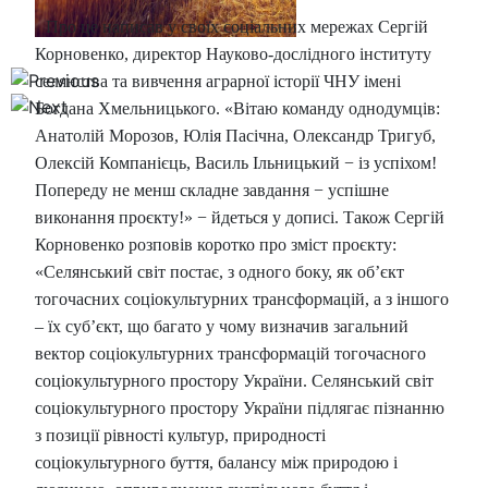
Про це написав у своїх соціальних мережах Сергій
Корновенко, директор Науково-дослідного інституту
селянства та вивчення аграрної історії ЧНУ імені
Богдана Хмельницького. «Вітаю команду однодумців:
Анатолій Морозов, Юлія Пасічна, Олександр Тригуб,
Олексій Компанієць, Василь Ільницький − із успіхом!
Попереду не менш складне завдання − успішне
виконання проєкту!» − йдеться у дописі.
Також Сергій
Корновенко розповів коротко про зміст проєкту:
«Селянський світ постає, з одного боку, як об’єкт
тогочасних соціокультурних трансформацій, а з іншого
– їх суб’єкт, що багато у чому визначив загальний
вектор соціокультурних трансформацій тогочасного
соціокультурного простору України. Селянський світ
соціокультурного простору України підлягає пізнанню
з позиції рівності культур, природності
соціокультурного буття, балансу між природою і