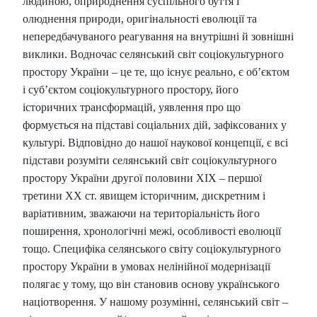
людиною, оприроднення суспільного буття і
олюднення природи, оригінальності еволюції та
непередбачуваного реагування на внутрішні й зовнішні
виклики. Водночас селянський світ соціокультурного
простору України – це те, що існує реально, є об’єктом
і суб’єктом соціокультурного простору, його
історичних трансформацій, уявлення про що
формується на підставі соціальних дій, зафіксованих у
культурі.
Відповідно до нашої наукової концепції, є всі
підстави розуміти селянський світ соціокультурного
простору України другої половини ХІХ – першої
третини ХХ ст. явищем історичним, дискретним і
варіативним, зважаючи на територіальність його
поширення, хронологічні межі, особливості еволюції
тощо. Специфіка селянського світу соціокультурного
простору України в умовах нелінійної модернізації
полягає у тому, що він становив основу українського
націотворення. У нашому розумінні, селянський світ –