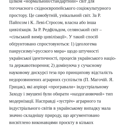
цілком «нормальний/стандартний» світ для
тогочасного східноєвропейського соціокультурного
простору. Це самобутній, унікальний світ. За Р.
Пайпсом і К. Леві-Стросом, власна або інша
цивілізація. За Р. Редфільдом, селянський світ –
«сільський вимір цивілізації». У такий спосіб
обґрунтовано спростовуються: 1) ідеологема
панрусизму/«русского мира» щодо штучності
української ідентичності, процесів українського націо-
та державотворення; 2) домінуюча у сучасному
науковому дискурсі теза про принципову відсталість
недорозвинених аграрних суспільств (П. Магочій. Я.
Грицак), які апріорі «програвали» індустріальному
Заходу і змушені були обирати «наздоганяючий» тип
модернізації. Насправді «зустріч» аграрного та
індустріального світів в українському випадку мала
значно складнішу природу, що аргументовано
висвітлено виконавцями проєкту в кількох