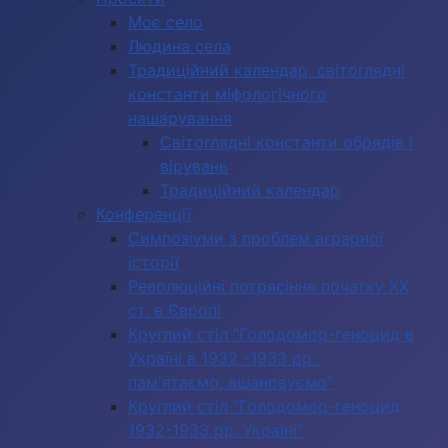
Моє село
Людина села
Традиційний календар, світоглядні
константи міфологічного
нашарування
Світоглядні константи обрядів і
вірувань
Традиційний календар
Конференції
Симпозіуми з проблем аграрної
історії
Революційні потрясіння початку ХХ
ст. в Європі
Круглий стіл "Голодомор-геноцид в
Україні в 1932 -1933 рр.:
пам'ятаємо, вшановуємо"
Круглий стіл "Голодомор-геноцид
1932-1933 рр. Україні"