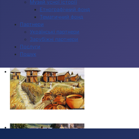
Музей усної історії
Етнографічний фонд
Тематичний фонд
Партнери
Українські партнери
Зарубіжні партнери
Послуги
Пошук