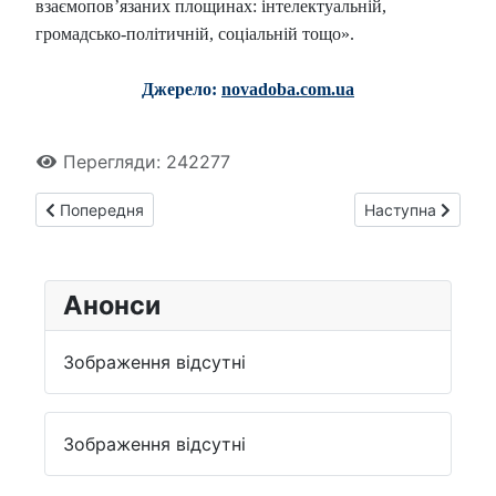
взаємопов’язаних площинах: інтелектуальній,
громадсько-політичній, соціальній тощо».
Джерело:
novadoba.com.ua
Перегляди: 242277
Попередня стаття: Селянські республіки 1917 - 1921 рр.
Наступна стаття:
Попередня
Наступна
Анонси
Зображення відсутні
Зображення відсутні