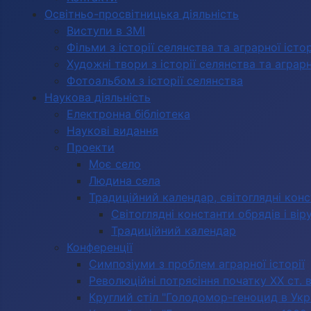
Освітньо-просвітницька діяльність
Виступи в ЗМІ
Фільми з історії селянства та аграрної істор
Художні твори з історії селянства та аграрно
Фотоальбом з історії селянства
Наукова діяльність
Електронна бібліотека
Наукові видання
Проекти
Моє село
Людина села
Традиційний календар, світоглядні кон
Світоглядні константи обрядів і вір
Традиційний календар
Конференції
Симпозіуми з проблем аграрної історії
Революційні потрясіння початку ХХ ст. 
Круглий стіл "Голодомор-геноцид в Укра