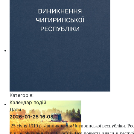
Категорія:
Календар подій
Дати
2026-01-25
16:08
25 січня 1919 р. - виникнення Чигиринської республіки. Рес
т. ч. м. Чигирин та с. Суботів. Вся повнота влади в респ