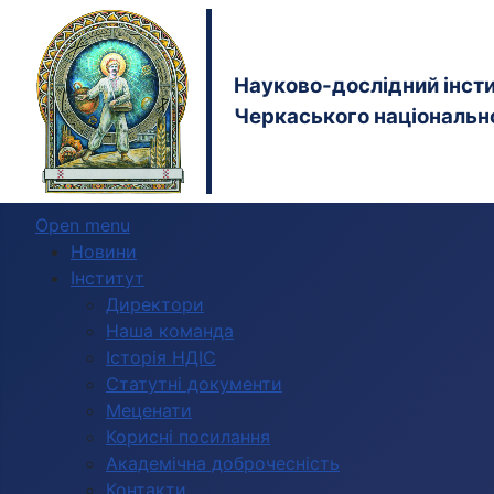
Науково-дослідний інстит
Черкаського національно
Open menu
Новини
Інститут
Директори
Наша команда
Історія НДІС
Статутні документи
Меценати
Корисні посилання
Академічна доброчесність
Контакти