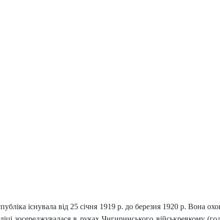
публіка існувала від 25 січня 1919 р. до березня 1920 р. Вона ох
убліці зосереджувалася в руках Чигиринського військревкому (г