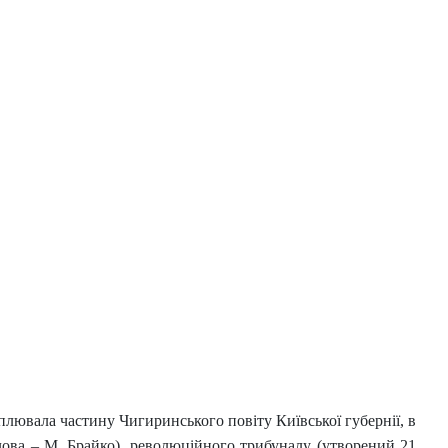
оплювала частину Чигиринського повіту Київської губернії, в
олова – М. Брайко), революційного трибуналу (утворений 21