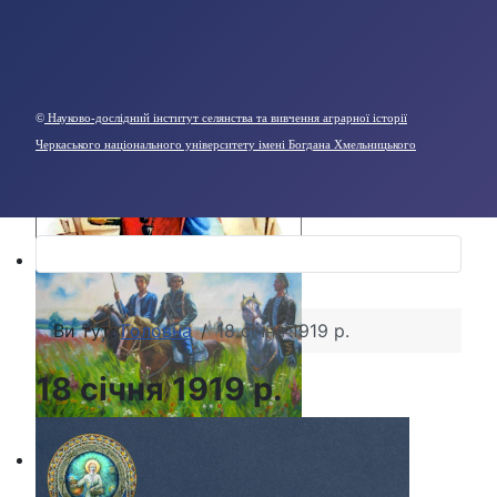
©
Науково-дослідний інститут селянства та вивчення аграрної історії
Черкаського національного університету імені Богдана Хмельницького
Ви тут:
Головна
18 січня 1919 р.
18 січня 1919 р.