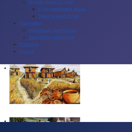
Музей усної історії
Етнографічний фонд
Тематичний фонд
Партнери
Українські партнери
Зарубіжні партнери
Послуги
Пошук