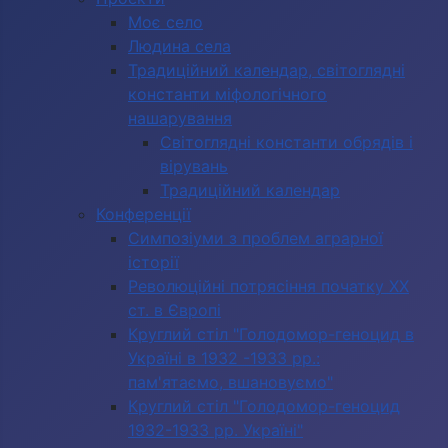
Моє село
Людина села
Традиційний календар, світоглядні
константи міфологічного
нашарування
Світоглядні константи обрядів і
вірувань
Традиційний календар
Конференції
Симпозіуми з проблем аграрної
історії
Революційні потрясіння початку ХХ
ст. в Європі
Круглий стіл "Голодомор-геноцид в
Україні в 1932 -1933 рр.:
пам'ятаємо, вшановуємо"
Круглий стіл "Голодомор-геноцид
1932-1933 рр. Україні"