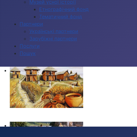
Музей усної історії
Етнографічний фонд
Тематичний фонд
Партнери
Українські партнери
Зарубіжні партнери
Послуги
Пошук