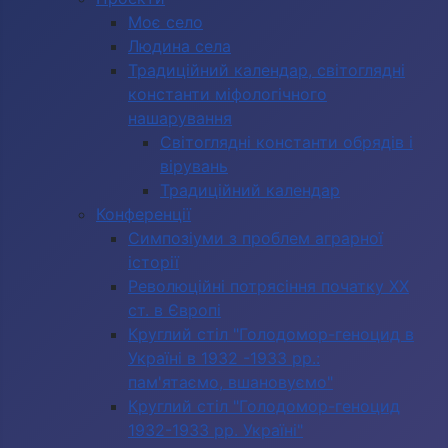
Моє село
Людина села
Традиційний календар, світоглядні
константи міфологічного
нашарування
Світоглядні константи обрядів і
вірувань
Традиційний календар
Конференції
Симпозіуми з проблем аграрної
історії
Революційні потрясіння початку ХХ
ст. в Європі
Круглий стіл "Голодомор-геноцид в
Україні в 1932 -1933 рр.:
пам'ятаємо, вшановуємо"
Круглий стіл "Голодомор-геноцид
1932-1933 рр. Україні"