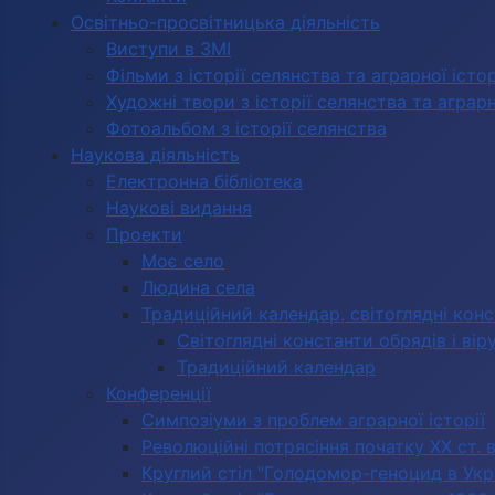
Освітньо-просвітницька діяльність
Виступи в ЗМІ
Фільми з історії селянства та аграрної істор
Художні твори з історії селянства та аграрно
Фотоальбом з історії селянства
Наукова діяльність
Електронна бібліотека
Наукові видання
Проекти
Моє село
Людина села
Традиційний календар, світоглядні кон
Світоглядні константи обрядів і вір
Традиційний календар
Конференції
Симпозіуми з проблем аграрної історії
Революційні потрясіння початку ХХ ст. 
Круглий стіл "Голодомор-геноцид в Укра