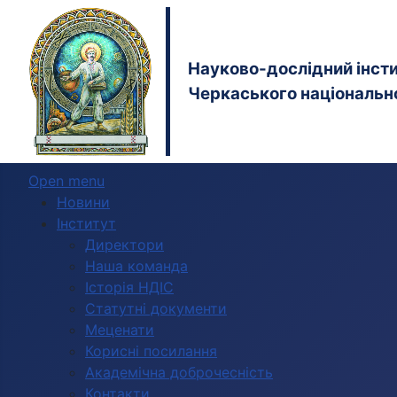
Науково-дослідний інстит
Черкаського національно
Open menu
Новини
Інститут
Директори
Наша команда
Історія НДІС
Статутні документи
Меценати
Корисні посилання
Академічна доброчесність
Контакти