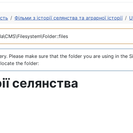
ість
Фільми з історії селянства та аграрної історії
U
a\CMS\Filesystem\Folder::files
y. Please make sure that the folder you are using in the S
locate the folder:
ії селянства
торії