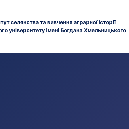
ут селянства та вивчення аграрної історії
го університету імені Богдана Хмельницького