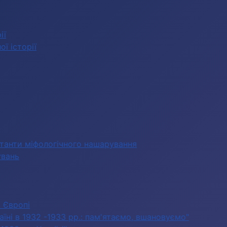
ії
ї історії
станти міфологічного нашарування
увань
в Європі
їні в 1932 -1933 рр.: пам'ятаємо, вшановуємо"