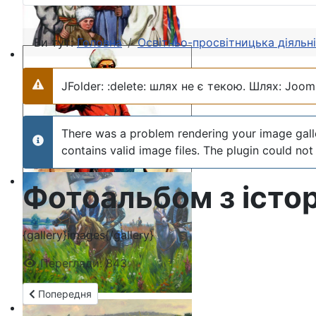
Ви тут:
Головна
Освітньо-просвітницька діяльн
JFolder: :delete: шлях не є текою. Шлях: Jooml
Попередження
There was a problem rendering your image galler
info
contains valid image files. The plugin could not 
Фотоальбом з істор
{gallery}images{/gallery}
Перегляди: 843
Попередня стаття: Фільми з історії селянства та аграрної іс
Попередня