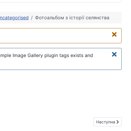
ncategorised
Фотоальбом з історії селянства
×
×
imple Image Gallery plugin tags exists and
Наступна стаття: 
Наступна