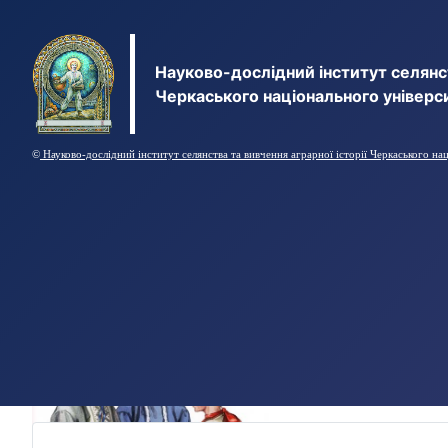
Науково-дослідний інститут селянст
Черкаського національного універс
©
Науково-дослідний інститут селянства та вивчення аграрної історії Черкаського на