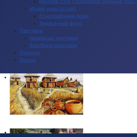
Круглий стіл "Голодомор-геноцид 1932-1
Музей усної історії
Етнографічний фонд
Тематичний фонд
Партнери
Українські партнери
Зарубіжні партнери
Послуги
Пошук